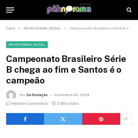
»
»
Casa
PÀHNORAMA GERAL
Campeonato Brasileiro Série B chega ao fim e Santos é o campeão
PÀHNORAMA GERAL
Campeonato Brasileiro Série
B chega ao fim e Santos é o
campeão
Por
Da Redação
novembro 25, 2024
Nenhum comentário
3 Mins lidos