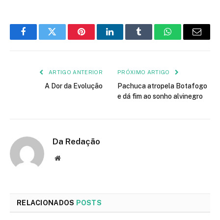
Facebook
Twitter
Pinterest
LinkedIn
Tumblr
WhatsApp
E-
mail
ARTIGO ANTERIOR
PRÓXIMO ARTIGO
A Dor da Evolução
Pachuca atropela Botafogo
e dá fim ao sonho alvinegro
Da Redação
Site
RELACIONADOS
POSTS