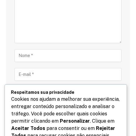
Respeitamos sua privacidade
Cookies nos ajudam a melhorar sua experiência,
entregar conteúdo personalizado e analisar o
Salve meu nome, email e site neste navegador para
tráfego. Você pode escolher quais cookies
a próxima vez que eu comentar.
permitir clicando em
Personalizar
. Clique em
Aceitar Todos
para consentir ou em
Rejeitar
Todos
para recusar cookies não essenciais.