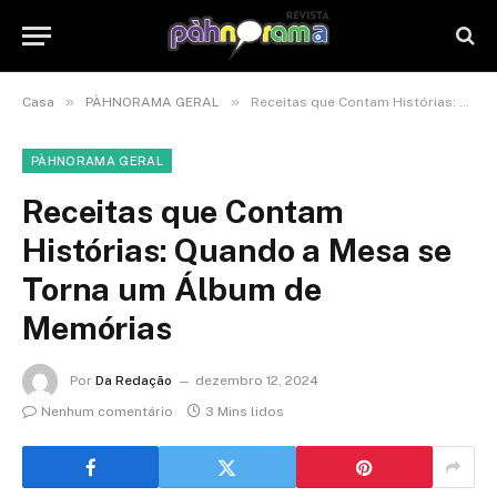
»
»
Casa
PÀHNORAMA GERAL
Receitas que Contam Histórias: Quando a Mesa se Torna um Álbum de Memórias
PÀHNORAMA GERAL
Receitas que Contam
Histórias: Quando a Mesa se
Torna um Álbum de
Memórias
Por
Da Redação
dezembro 12, 2024
Nenhum comentário
3 Mins lidos