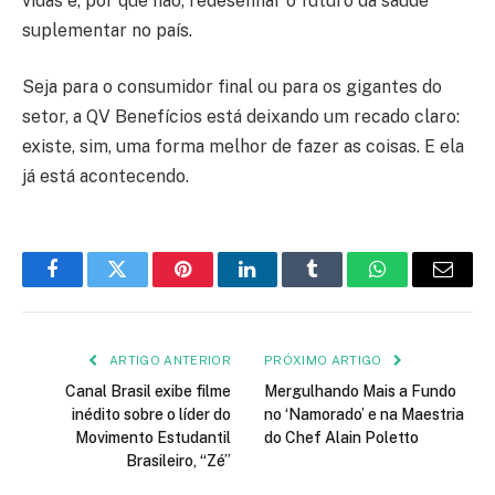
vidas e, por que não, redesenhar o futuro da saúde
suplementar no país.
Seja para o consumidor final ou para os gigantes do
setor, a QV Benefícios está deixando um recado claro:
existe, sim, uma forma melhor de fazer as coisas. E ela
já está acontecendo.
Facebook
Twitter
Pinterest
LinkedIn
Tumblr
WhatsApp
E-
mail
ARTIGO ANTERIOR
PRÓXIMO ARTIGO
Canal Brasil exibe filme
Mergulhando Mais a Fundo
inédito sobre o líder do
no ‘Namorado’ e na Maestria
Movimento Estudantil
do Chef Alain Poletto
Brasileiro, “Zé”