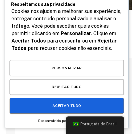
Respeitamos sua privacidade
Cookies nos ajudam a melhorar sua experiência,
Editora Leader reúne histórias de mulheres que
entregar conteúdo personalizado e analisar o
desafiaram limites e revolucionam a Ciência
tráfego. Você pode escolher quais cookies
Espacial
permitir clicando em
Personalizar
. Clique em
junho 25, 2026
Aceitar Todos
para consentir ou em
Rejeitar
Todos
para recusar cookies não essenciais.
PERSONALIZAR
DEIXE UMA RESPOSTA
REJEITAR TUDO
ACEITAR TUDO
Desenvolvido por
Português do Brasil