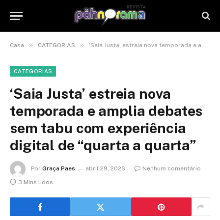
»
»
Casa
CATEGORIAS
‘Saia Justa’ estreia nova temporada e amplia debates sem tabu com experiência digital de “quarta a quarta”
CATEGORIAS
‘Saia Justa’ estreia nova
temporada e amplia debates
sem tabu com experiência
digital de “quarta a quarta”
Por
Graça Paes
abril 29, 2026
Nenhum comentário
3 Mins lidos