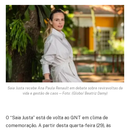
Saia Justa recebe Ana Paula Renault em debate sobre reviravoltas da
vida e gestão de caos — Foto: (Globo/ Beatriz Damy)
O “Saia Justa” está de volta ao GNT em clima de
comemoração. A partir desta quarta-feira (29), às