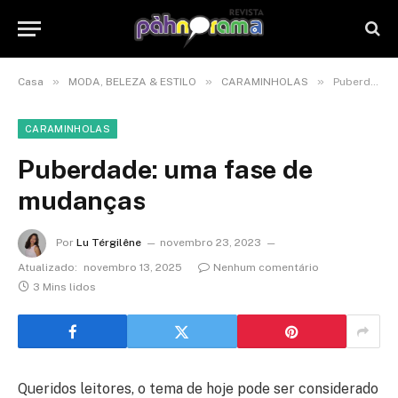
»
»
»
Casa
MODA, BELEZA & ESTILO
CARAMINHOLAS
Puberdade: uma fase de mudanças
CARAMINHOLAS
Puberdade: uma fase de
mudanças
Por
Lu Térgilêne
novembro 23, 2023
Atualizado:
novembro 13, 2025
Nenhum comentário
3 Mins lidos
Queridos leitores, o tema de hoje pode ser considerado