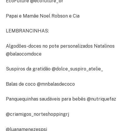
EcoFuture @ecofuture_br
Papai e Mamãe Noel Robson e Cia
LEMBRANCINHAS:
Algodões-doces no pote personalizados Natalinos
@balaocomdoce
Suspiros da gratidão @dolce_suspiro_atelie_
Balas de coco @mnbalasdecoco
Panquequinhas saudáveis para bebês @nutriquefaz
@criamigos_norteshoppingrj
@luanamenezespsi