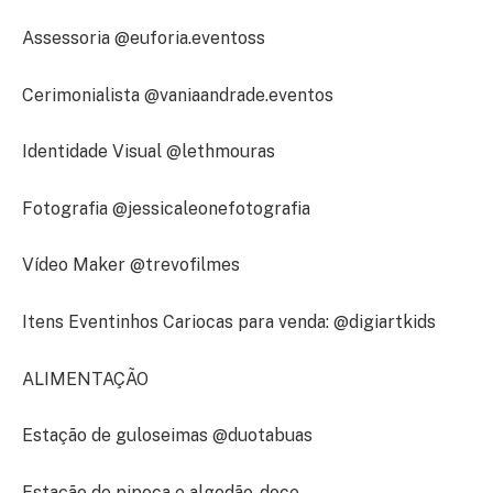
Assessoria @euforia.eventoss
Cerimonialista @vaniaandrade.eventos
Identidade Visual @lethmouras
Fotografia @jessicaleonefotografia
Vídeo Maker @trevofilmes
Itens Eventinhos Cariocas para venda: @digiartkids
ALIMENTAÇÃO
Estação de guloseimas @duotabuas
Estação de pipoca e algodão-doce