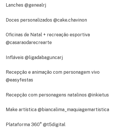
Lanches @genealrj
Doces personalizados @cake.chavinon
Oficinas de Natal + recreação esportiva
@casaraodarecrearte
Infláveis @ligadabaguncarj
Recepção e animação com personagem vivo
@easyfestas
Recepção com personagens natalinos @inkietus
Make artística @biancalima_maquiagemartistica
Plataforma 360° @t5digital