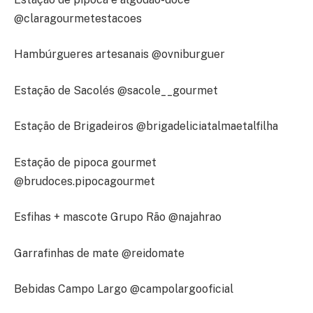
@claragourmetestacoes
Hambúrgueres artesanais @ovniburguer
Estação de Sacolés @sacole__gourmet
Estação de Brigadeiros @brigadeliciatalmaetalfilha
Estação de pipoca gourmet
@brudoces.pipocagourmet
Esfihas + mascote Grupo Rão @najahrao
Garrafinhas de mate @reidomate
Bebidas Campo Largo @campolargooficial