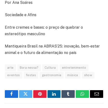
Por Ana Soáres
Sociedade e Afins
Entre cremes e bases: o preço de quebrar o
estereótipo masculino
Mantiqueira Brasil na ABRAS’25: inovação, bem-estar
animal e o futuro da alimentação no país
arte
Bora nessa?
Cultura
entretenimento
eventos
festas
gastronomia
música
show
Facebook
Twitter
Pinterest
LinkedIn
Tumblr
WhatsApp
E-
mail