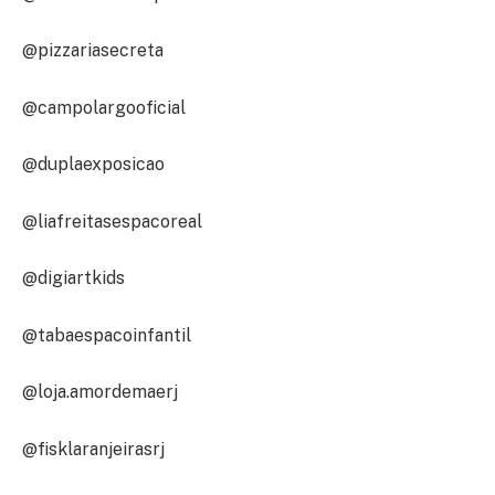
@pizzariasecreta
@campolargooficial
@duplaexposicao
@liafreitasespacoreal
@digiartkids
@tabaespacoinfantil
@loja.amordemaerj
@fisklaranjeirasrj