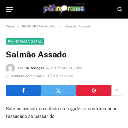
»
»
Casa
PÀHNORAMA GERAL
Salmão Assado
PÀHNORAMA GERAL
Salmão Assado
Por
Da Redação
dezembro 10, 2023
Nenhum comentário
2 Mins lidos
Salmão assado, ou selado na frigideira, costuma ficar
ressacado se passar do