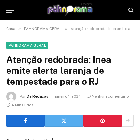
»
»
Casa
PÀHNORAMA GERAL
Atenção redobrada: Inea emite alerta laranja de tempestade para o RJ
PÀHNORAMA GERAL
Atenção redobrada: Inea
emite alerta laranja de
tempestade para o RJ
Por
Da Redação
janeiro 1, 2024
Nenhum comentário
4 Mins lidos