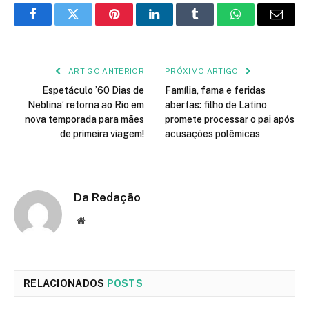
Facebook
Twitter
Pinterest
LinkedIn
Tumblr
WhatsApp
E-
mail
ARTIGO ANTERIOR
PRÓXIMO ARTIGO
Espetáculo ’60 Dias de
Família, fama e feridas
Neblina’ retorna ao Rio em
abertas: filho de Latino
nova temporada para mães
promete processar o pai após
de primeira viagem!
acusações polêmicas
Da Redação
Site
RELACIONADOS
POSTS