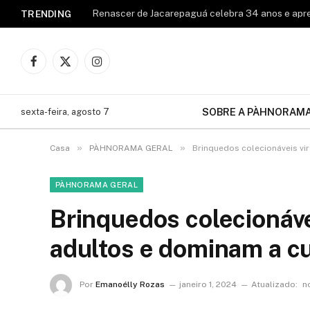
TRENDING
Facebook
X
Instagram
(Twitter)
SOBRE A PÀHNORAM
sexta-feira, agosto 7
»
»
Casa
PÀHNORAMA GERAL
Brinquedos colecionáveis vi
PÀHNORAMA GERAL
Brinquedos colecionáve
adultos e dominam a c
Por
Emanoélly Rozas
janeiro 1, 2024
Atualizado:
n