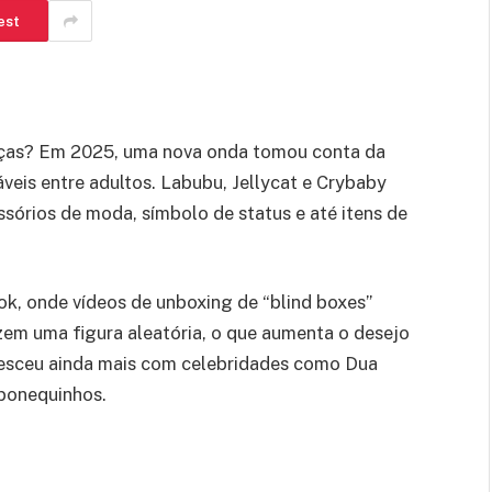
est
nças? Em 2025, uma nova onda tomou conta da
veis entre adultos. Labubu, Jellycat e Crybaby
sórios de moda, símbolo de status e até itens de
k, onde vídeos de unboxing de “blind boxes”
zem uma figura aleatória, o que aumenta o desejo
esceu ainda mais com celebridades como Dua
 bonequinhos.