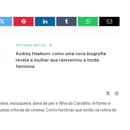
k
Twitter
Pinterest
LinkedIn
Tumblr
WhatsApp
E-
mail
PRÓXIMO ARTIGO
Audrey Hepburn: como uma nova biografia
revela a mulher que reinventou a moda
feminina
X
Instag
(Twitter)
leonina, motoqueira, dona de pet e filha do Carvalho. Informo a
umas críticas de cinema. Conto histórias que estão na rotina do