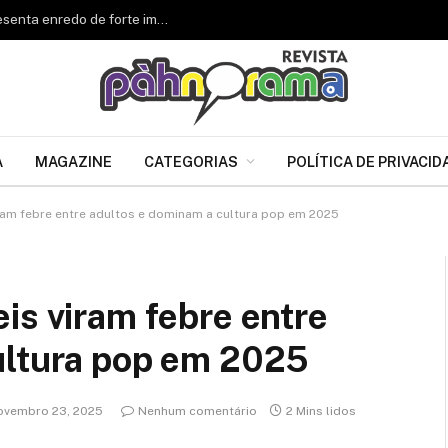
Renascer de Jacarepaguá celebra 34 anos e apresenta enredo de forte impacto para o Carnaval 2027
A
MAGAZINE
CATEGORIAS
POLÍTICA DE PRIVACID
ram febre entre adultos e dominam a cultura pop em 2025
is viram febre entre
ultura pop em 2025
ovembro 23, 2025
Nenhum comentário
2 Mins lidos