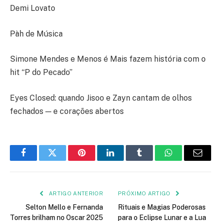
Demi Lovato
Pàh de Música
Simone Mendes e Menos é Mais fazem história com o
hit “P do Pecado”
Eyes Closed: quando Jisoo e Zayn cantam de olhos
fechados — e corações abertos
Facebook
Twitter
Pinterest
LinkedIn
Tumblr
WhatsApp
E-
mail
ARTIGO ANTERIOR
PRÓXIMO ARTIGO
Selton Mello e Fernanda
Rituais e Magias Poderosas
Torres brilham no Oscar 2025
para o Eclipse Lunar e a Lua