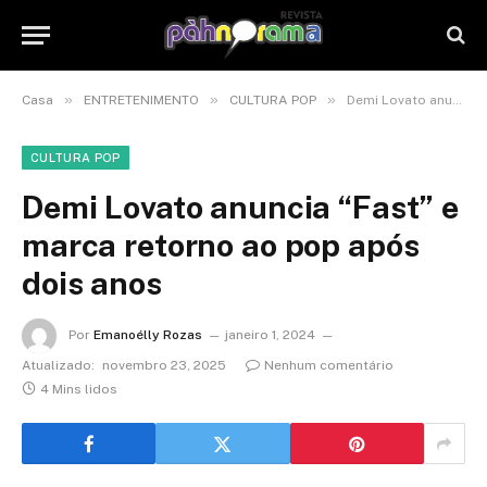
»
»
»
Casa
ENTRETENIMENTO
CULTURA POP
Demi Lovato anuncia “Fast” e marca retorno ao pop após dois anos
CULTURA POP
Demi Lovato anuncia “Fast” e
marca retorno ao pop após
dois anos
Por
Emanoélly Rozas
janeiro 1, 2024
Atualizado:
novembro 23, 2025
Nenhum comentário
4 Mins lidos