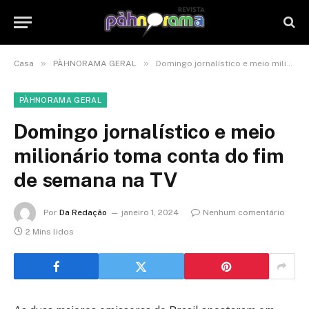
»
»
Casa
PÀHNORAMA GERAL
Domingo jornalístico e meio milionário toma conta do fim de semana na TV
PÀHNORAMA GERAL
Domingo jornalístico e meio
milionário toma conta do fim
de semana na TV
Por
Da Redação
janeiro 1, 2024
Nenhum comentário
2 Mins lidos