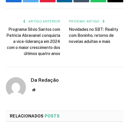
Facebook
Twitter
Pinterest
LinkedIn
Tumblr
WhatsApp
E-
mail
ARTIGO ANTERIOR
PRÓXIMO ARTIGO
Programa Silvio Santos com
Novidades no SBT: Reality
Patricia Abravanel conquista
com Boninho, retorno de
a vice-liderança em 2024
novelas adultas e mais
com o maior crescimento dos
últimos quatro anos
Da Redação
Site
RELACIONADOS
POSTS