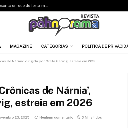
Renascer de Jacarepaguá celebra 34 anos e apresenta enredo de forte impacto para o Carnaval 2027
A
MAGAZINE
CATEGORIAS
POLÍTICA DE PRIVACID
as de Nárnia’, dirigida por Greta Gerwig, estreia em 2026
Crônicas de Nárnia’,
wig, estreia em 2026
ovembro 23, 2025
Nenhum comentário
3 Mins lidos