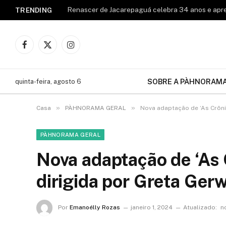
TRENDING
Facebook
X
Instagram
(Twitter)
SOBRE A PÀHNORAM
quinta-feira, agosto 6
»
»
Casa
PÀHNORAMA GERAL
Nova adaptação de ‘As Crônic
PÀHNORAMA GERAL
Nova adaptação de ‘As 
dirigida por Greta Ger
Por
Emanoélly Rozas
janeiro 1, 2024
Atualizado:
n