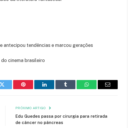
ue antecipou tendências e marcou gerações
 do cinema brasileiro
k
Twitter
Pinterest
LinkedIn
Tumblr
WhatsApp
E-
mail
PRÓXIMO ARTIGO
Edu Guedes passa por cirurgia para retirada
de câncer no pâncreas