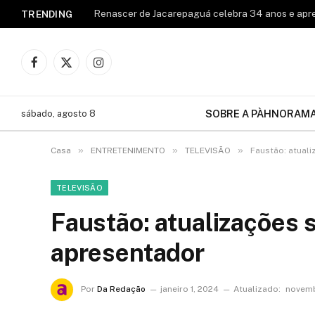
TRENDING
Facebook
X
Instagram
(Twitter)
SOBRE A PÀHNORAM
sábado, agosto 8
»
»
»
Casa
ENTRETENIMENTO
TELEVISÃO
Faustão: atual
TELEVISÃO
Faustão: atualizações 
apresentador
Por
Da Redação
janeiro 1, 2024
Atualizado:
novemb