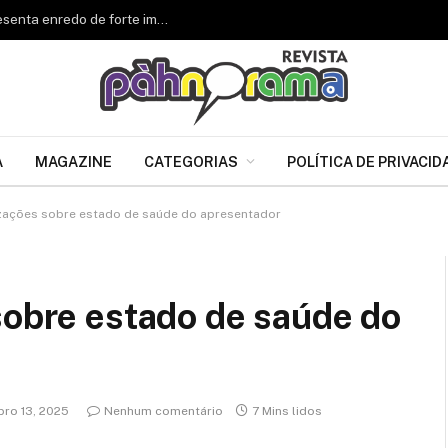
Renascer de Jacarepaguá celebra 34 anos e apresenta enredo de forte impacto para o Carnaval 2027
A
MAGAZINE
CATEGORIAS
POLÍTICA DE PRIVACID
izações sobre estado de saúde do apresentador
sobre estado de saúde do
ro 13, 2025
Nenhum comentário
7 Mins lidos