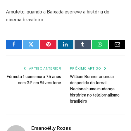
Amuleto: quando a Baixada escreve a história do
cinema brasileiro
Facebook
Twitter
Pinterest
LinkedIn
Tumblr
WhatsApp
E-
mail
ARTIGO ANTERIOR
PRÓXIMO ARTIGO
Fórmula 1 comemora 75 anos
William Bonner anuncia
com GP em Silverstone
despedida do Jornal
Nacional: uma mudança
histórica no telejornalismo
brasileiro
Emanoélly Rozas