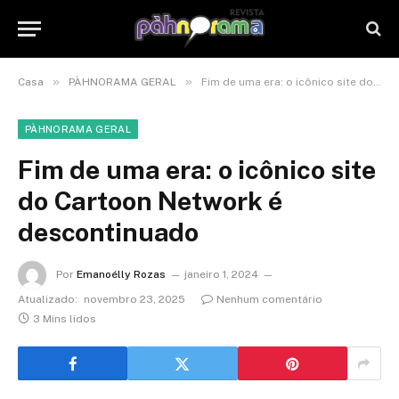
»
»
Casa
PÀHNORAMA GERAL
Fim de uma era: o icônico site do Cartoon Network é descontinuado
PÀHNORAMA GERAL
Fim de uma era: o icônico site
do Cartoon Network é
descontinuado
Por
Emanoélly Rozas
janeiro 1, 2024
Atualizado:
novembro 23, 2025
Nenhum comentário
3 Mins lidos