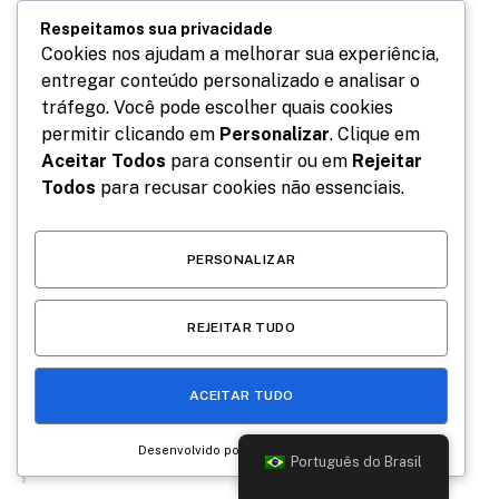
meu primeiro livro publicado, ele foi escrito
Respeitamos sua privacidade
em um momento de muita e imensa
Cookies nos ajudam a melhorar sua experiência,
entregar conteúdo personalizado e analisar o
vulnerabilidade, que é o processo de
tráfego. Você pode escolher quais cookies
nascimento de uma mãe desse novo papel,
permitir clicando em
Personalizar
. Clique em
desse novo amor, das novas abdicações,
Aceitar Todos
para consentir ou em
Rejeitar
das novas demandas, e tudo que isso
Todos
para recusar cookies não essenciais.
implica na vida de alguém. E ver essa
transformação retratada no palco, com o
PERSONALIZAR
empenho e o talento de toda equipe, e o
resultado que está assim, fenomenal, tem
REJEITAR TUDO
sido no mínimo mágico pra mim. E eu tenho
absoluta certeza que será um presente pra
ACEITAR TUDO
todas nós, mães e mulheres”, declara
Desenvolvido por
Rafaela Carvalho.
Português do Brasil