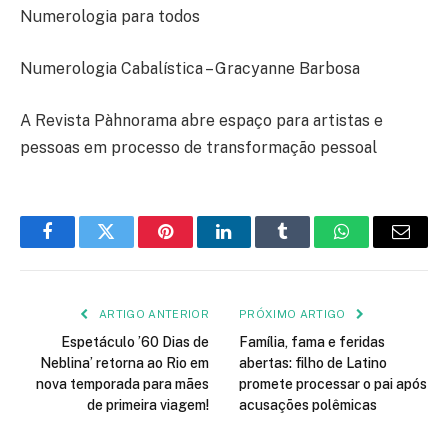
Numerologia para todos
Numerologia Cabalística – Gracyanne Barbosa
A Revista Pàhnorama abre espaço para artistas e
pessoas em processo de transformação pessoal
Facebook
Twitter
Pinterest
LinkedIn
Tumblr
WhatsApp
E-
mail
ARTIGO ANTERIOR
PRÓXIMO ARTIGO
Espetáculo ’60 Dias de
Família, fama e feridas
Neblina’ retorna ao Rio em
abertas: filho de Latino
nova temporada para mães
promete processar o pai após
de primeira viagem!
acusações polêmicas