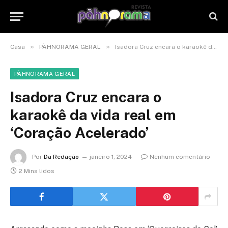
»
»
Casa
PÀHNORAMA GERAL
Isadora Cruz encara o karaokê da vida real em ‘Coração Acelerado’
PÀHNORAMA GERAL
Isadora Cruz encara o
karaokê da vida real em
‘Coração Acelerado’
Por
Da Redação
janeiro 1, 2024
Nenhum comentário
2 Mins lidos