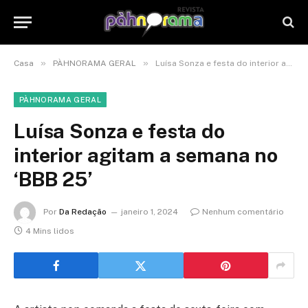
»
»
Casa
PÀHNORAMA GERAL
Luísa Sonza e festa do interior agitam a semana no ‘BBB 25’
PÀHNORAMA GERAL
Luísa Sonza e festa do
interior agitam a semana no
‘BBB 25’
Por
Da Redação
janeiro 1, 2024
Nenhum comentário
4 Mins lidos