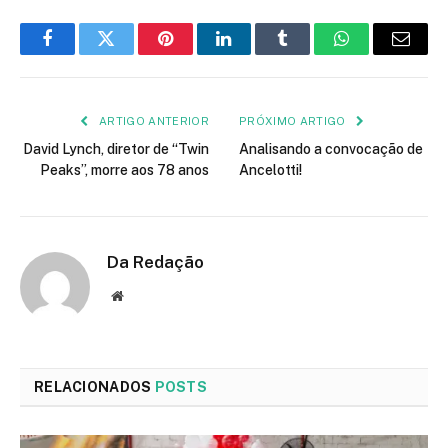
Facebook
Twitter
Pinterest
LinkedIn
Tumblr
WhatsApp
E-
mail
ARTIGO ANTERIOR
PRÓXIMO ARTIGO
David Lynch, diretor de “Twin
Analisando a convocação de
Peaks”, morre aos 78 anos
Ancelotti!
Da Redação
Site
RELACIONADOS
POSTS