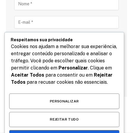
Respeitamos sua privacidade
Cookies nos ajudam a melhorar sua experiência,
entregar conteúdo personalizado e analisar o
Salve meu nome, email e site neste navegador para
tráfego. Você pode escolher quais cookies
a próxima vez que eu comentar.
permitir clicando em
Personalizar
. Clique em
Aceitar Todos
para consentir ou em
Rejeitar
Todos
para recusar cookies não essenciais.
PERSONALIZAR
REJEITAR TUDO