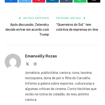
Facebook
Twitter
Pinterest
LinkedIn
Tumblr
WhatsApp
E-
mail
ARTIGO ANTERIOR
PRÓXIMO ARTIGO
Após discussão, Zelensky
“Guerreiros do Sol” tem
decide entrar em acordo com
coletiva de imprensa on-line
Trump
Emanoélly Rozas
X
Instagram
(Twitter)
Jornalista, publicitária, carioca, ruiva, leonina,
motoqueira, dona de pet e filha do Carvalho.
Informo a galera sobre esportes, cultura pop e
algumas críticas de cinema. Conto histórias que
estão na rotina do cidadão, do meu jeitinho
carioca.