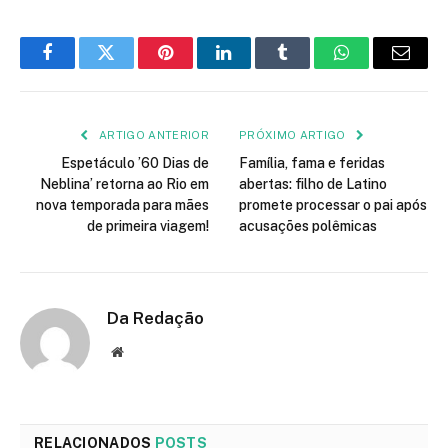
Facebook
Twitter
Pinterest
LinkedIn
Tumblr
WhatsApp
E-
mail
ARTIGO ANTERIOR
PRÓXIMO ARTIGO
Espetáculo ’60 Dias de
Família, fama e feridas
Neblina’ retorna ao Rio em
abertas: filho de Latino
nova temporada para mães
promete processar o pai após
de primeira viagem!
acusações polêmicas
Da Redação
Site
RELACIONADOS
POSTS