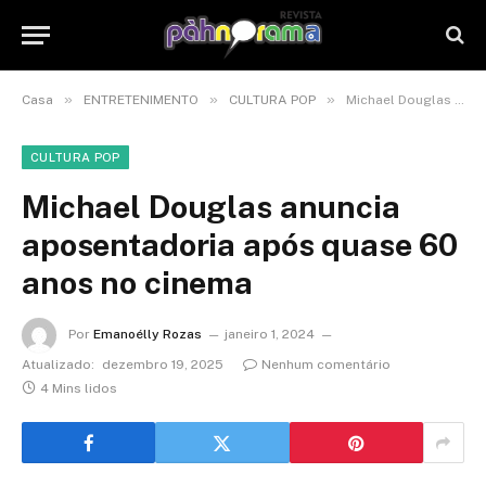
»
»
»
Casa
ENTRETENIMENTO
CULTURA POP
Michael Douglas anuncia aposentadoria após quase 60 anos no cinema
CULTURA POP
Michael Douglas anuncia
aposentadoria após quase 60
anos no cinema
Por
Emanoélly Rozas
janeiro 1, 2024
Atualizado:
dezembro 19, 2025
Nenhum comentário
4 Mins lidos