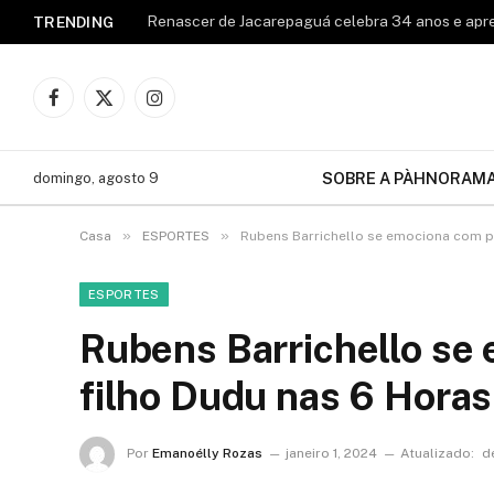
TRENDING
Facebook
X
Instagram
(Twitter)
SOBRE A PÀHNORAM
domingo, agosto 9
»
»
Casa
ESPORTES
Rubens Barrichello se emociona com p
ESPORTES
Rubens Barrichello se
filho Dudu nas 6 Horas
Por
Emanoélly Rozas
janeiro 1, 2024
Atualizado:
d