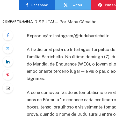
Facebook
Twitter
Pinter
NA DISPUTA! — Por Manu Cárvalho
COMPARTILHAR
Reprodução: Instagram/@dudubarrichello
A tradicional pista de Interlagos foi palco d
família Barrichello. No último domingo (7), d
do Mundial de Endurance (WEC), o jovem pilo
emocionante terceiro lugar — e viu o pai, o ex
lágrimas.
A cena comoveu fãs do automobilismo e virali
anos na Fórmula 1 e conhece cada centímetro 
boxes, tenso, orgulhoso e visivelmente tomad
prova, quando o nome de Dudu surgiu entre os