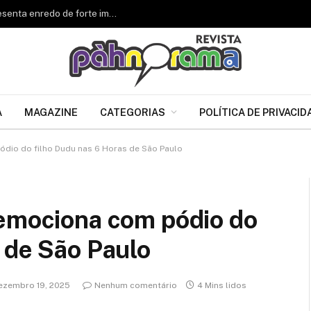
Renascer de Jacarepaguá celebra 34 anos e apresenta enredo de forte impacto para o Carnaval 2027
A
MAGAZINE
CATEGORIAS
POLÍTICA DE PRIVACID
ódio do filho Dudu nas 6 Horas de São Paulo
 emociona com pódio do
 de São Paulo
ezembro 19, 2025
Nenhum comentário
4 Mins lidos