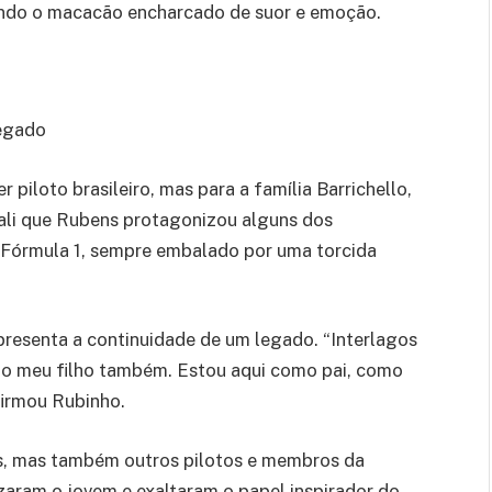
tindo o macacão encharcado de suor e emoção.
legado
r piloto brasileiro, mas para a família Barrichello,
 ali que Rubens protagonizou alguns dos
 Fórmula 1, sempre embalado por uma torcida
epresenta a continuidade de um legado. “Interlagos
 do meu filho também. Estou aqui como pai, como
firmou Rubinho.
s, mas também outros pilotos e membros da
aram o jovem e exaltaram o papel inspirador do