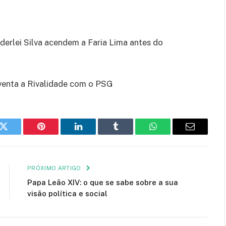
derlei Silva acendem a Faria Lima antes do
venta a Rivalidade com o PSG
k
Twitter
Pinterest
LinkedIn
Tumblr
WhatsApp
E-
mail
PRÓXIMO ARTIGO
Papa Leão XIV: o que se sabe sobre a sua
visão política e social