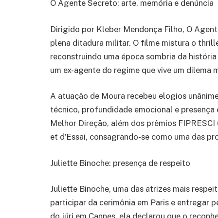
O Agente Secreto: arte, memória e denúncia
Dirigido por Kleber Mendonça Filho, O Agent
plena ditadura militar. O filme mistura o thr
reconstruindo uma época sombria da história b
um ex-agente do regime que vive um dilema 
A atuação de Moura recebeu elogios unânimes
técnico, profundidade emocional e presença
Melhor Direção, além dos prêmios FIPRESCI (da
et d’Essai, consagrando-se como uma das pr
Juliette Binoche: presença de respeito
Juliette Binoche, uma das atrizes mais respe
participar da cerimônia em Paris e entregar
do júri em Cannes, ela declarou que o recon