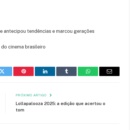
ue antecipou tendências e marcou gerações
 do cinema brasileiro
k
Twitter
Pinterest
LinkedIn
Tumblr
WhatsApp
E-
mail
PRÓXIMO ARTIGO
Lollapalooza 2025: a edição que acertou o
tom