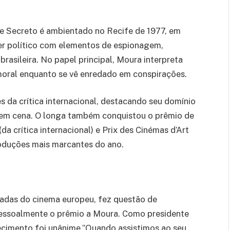
e Secreto é ambientado no Recife de 1977, em
iller político com elementos de espionagem,
rasileira. No papel principal, Moura interpreta
moral enquanto se vê enredado em conspirações.
 da crítica internacional, destacando seu domínio
 em cena. O longa também conquistou o prêmio de
 crítica internacional) e Prix des Cinémas d’Art
oduções mais marcantes do ano.
itadas do cinema europeu, fez questão de
 pessoalmente o prêmio a Moura. Como presidente
hecimento foi unânime.”Quando assistimos ao seu