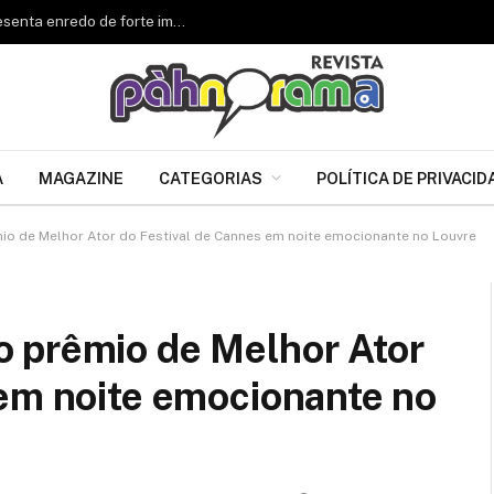
Renascer de Jacarepaguá celebra 34 anos e apresenta enredo de forte impacto para o Carnaval 2027
A
MAGAZINE
CATEGORIAS
POLÍTICA DE PRIVACID
o de Melhor Ator do Festival de Cannes em noite emocionante no Louvre
 prêmio de Melhor Ator
 em noite emocionante no