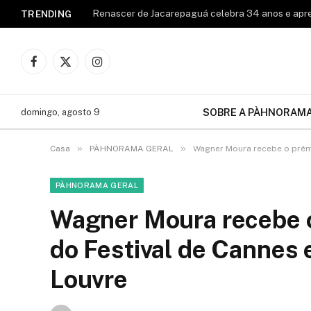
TRENDING
Facebook
X
Instagram
(Twitter)
SOBRE A PÀHNORAM
domingo, agosto 9
»
»
Casa
PÀHNORAMA GERAL
Wagner Moura recebe o prêmi
PÀHNORAMA GERAL
Wagner Moura recebe o
do Festival de Cannes
Louvre