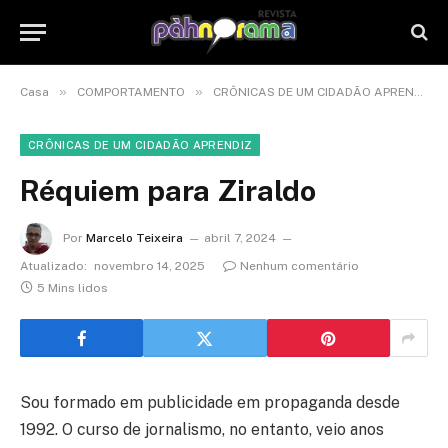
»
»
Casa
COMPORTAMENTO
CRÔNICAS DE UM CIDADÃO APRENDIZ
CRÔNICAS DE UM CIDADÃO APRENDIZ
Réquiem para Ziraldo
Por
Marcelo Teixeira
abril 7, 2024
Atualizado:
novembro 14, 2025
Nenhum comentário
5 Mins lidos
Sou formado em publicidade em propaganda desde
1992. O curso de jornalismo, no entanto, veio anos