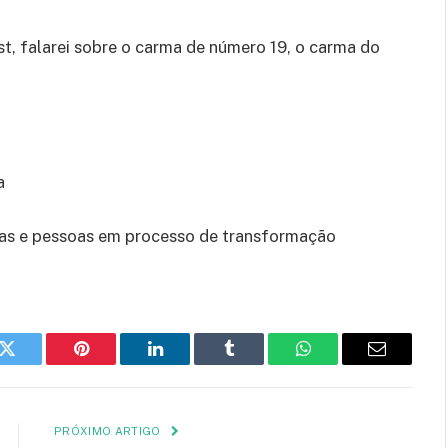
, falarei sobre o carma de número 19, o carma do
a
tas e pessoas em processo de transformação
k
Twitter
Pinterest
LinkedIn
Tumblr
WhatsApp
E-
mail
PRÓXIMO ARTIGO