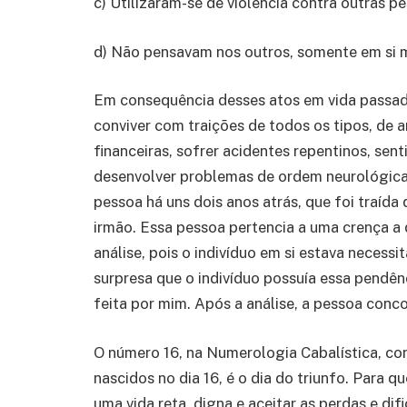
c) Utilizaram-se de violência contra outras p
d) Não pensavam nos outros, somente em si
Em consequência desses atos em vida passad
conviver com traições de todos os tipos, de a
financeiras, sofrer acidentes repentinos, sen
desenvolver problemas de ordem neurológica
pessoa há uns dois anos atrás, que foi traída 
irmão. Essa pessoa pertencia a uma crença a qu
análise, pois o indivíduo em si estava necess
surpresa que o indivíduo possuía essa pendênc
feita por mim. Após a análise, a pessoa con
O número 16, na Numerologia Cabalística, co
nascidos no dia 16, é o dia do triunfo. Para 
uma vida reta, digna e aceitar as perdas e dif