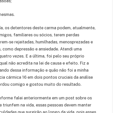
essoas;
 mesmas.
a, os detentores deste carma podem, atualmente,
migos, familiares ou sócios, terem perdas
tirem-se rejeitadas, humilhadas, menosprezadas e
, como depressão e ansiedade. Atendi uma
quatro vezes. E a última, foi pelo seu próprio
al não acredita na lei de causa e efeito. Fiz a
itando dessa informação e quão não foi a minha
ia cármica 16 em dois pontos cruciais da análise
cordou comigo e gostou muito do resultado.
nforme falei anteriormente em um post sobre os
que triunfem na vida, essas pessoas devem manter
iculdades que surgirão ao longo da vida, pois esses