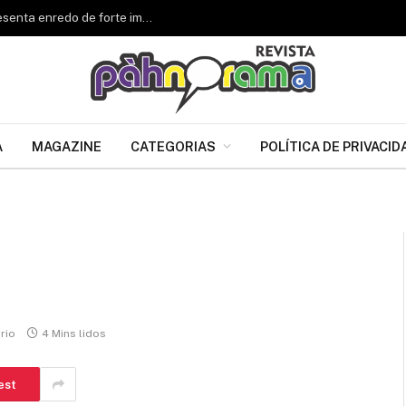
Renascer de Jacarepaguá celebra 34 anos e apresenta enredo de forte impacto para o Carnaval 2027
A
MAGAZINE
CATEGORIAS
POLÍTICA DE PRIVACID
rio
4 Mins lidos
est