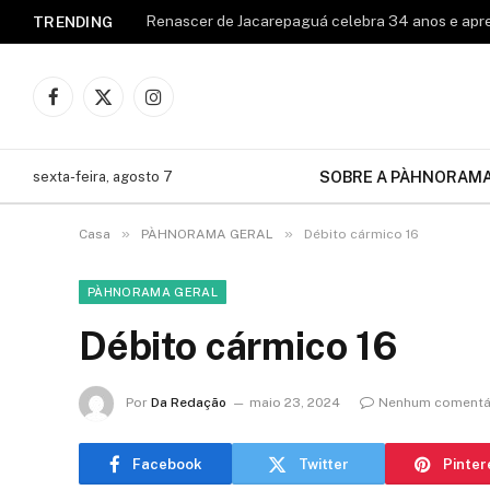
TRENDING
Facebook
X
Instagram
(Twitter)
SOBRE A PÀHNORAM
sexta-feira, agosto 7
»
»
Casa
PÀHNORAMA GERAL
Débito cármico 16
PÀHNORAMA GERAL
Débito cármico 16
Por
Da Redação
maio 23, 2024
Nenhum comentá
Facebook
Twitter
Pinter