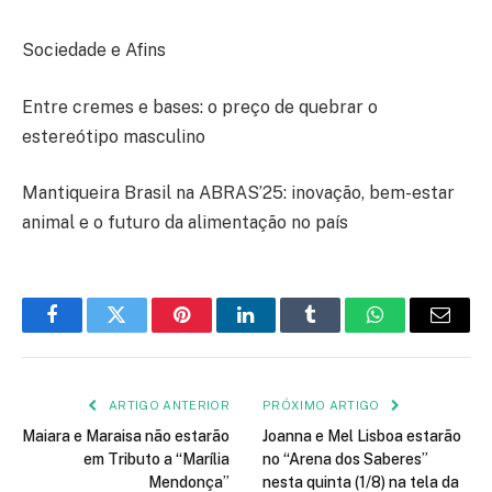
Sociedade e Afins
Entre cremes e bases: o preço de quebrar o
estereótipo masculino
Mantiqueira Brasil na ABRAS’25: inovação, bem-estar
animal e o futuro da alimentação no país
Facebook
Twitter
Pinterest
LinkedIn
Tumblr
WhatsApp
E-
mail
ARTIGO ANTERIOR
PRÓXIMO ARTIGO
Maiara e Maraisa não estarão
Joanna e Mel Lisboa estarão
em Tributo a “Marília
no “Arena dos Saberes”
Mendonça”
nesta quinta (1/8) na tela da