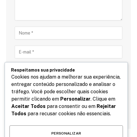
Respeitamos sua privacidade
Cookies nos ajudam a melhorar sua experiência,
entregar conteúdo personalizado e analisar o
Salve meu nome, email e site neste navegador para
tráfego. Você pode escolher quais cookies
a próxima vez que eu comentar.
permitir clicando em
Personalizar
. Clique em
Aceitar Todos
para consentir ou em
Rejeitar
Todos
para recusar cookies não essenciais.
PERSONALIZAR