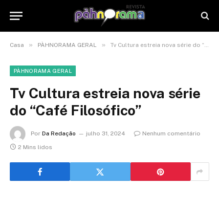
»
»
Casa
PÀHNORAMA GERAL
Tv Cultura estreia nova série do “Café Filosófico”
PÀHNORAMA GERAL
Tv Cultura estreia nova série
do “Café Filosófico”
Por
Da Redação
julho 31, 2024
Nenhum comentário
2 Mins lidos