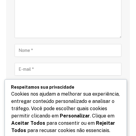
Respeitamos sua privacidade
Cookies nos ajudam a melhorar sua experiência,
entregar conteúdo personalizado e analisar o
Salve meu nome, email e site neste navegador para
tráfego. Você pode escolher quais cookies
a próxima vez que eu comentar.
permitir clicando em
Personalizar
. Clique em
Aceitar Todos
para consentir ou em
Rejeitar
Todos
para recusar cookies não essenciais.