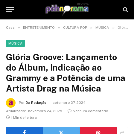
»
»
»
»
Casa
ENTRETENIMENTO
CULTURA POP
MÚSICA
Glória Groove: Lançamento do Álbum, Indicação ao Grammy e a Potência de uma Artista Drag na Música
MÚSICA
Glória Groove: Lançamento
do Álbum, Indicação ao
Grammy e a Potência de uma
Artista Drag na Música
Por
Da Redação
setembro 27, 2024
Atualizado:
novembro 24, 2025
Nenhum comentário
1 Min de leitura