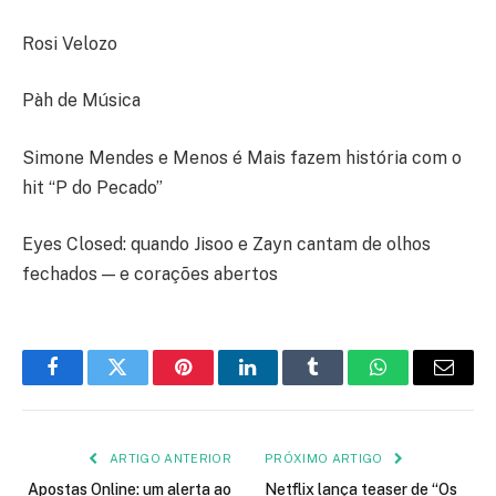
Rosi Velozo
Pàh de Música
Simone Mendes e Menos é Mais fazem história com o
hit “P do Pecado”
Eyes Closed: quando Jisoo e Zayn cantam de olhos
fechados — e corações abertos
Facebook
Twitter
Pinterest
LinkedIn
Tumblr
WhatsApp
E-
mail
ARTIGO ANTERIOR
PRÓXIMO ARTIGO
Apostas Online: um alerta ao
Netflix lança teaser de “Os