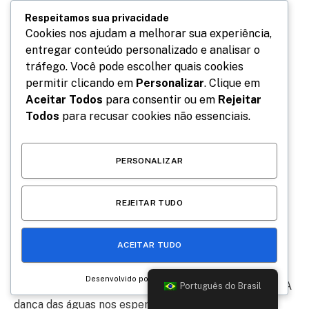
Local: Rua dos Arcos s/nº – Lapa
Respeitamos sua privacidade
Cookies nos ajudam a melhorar sua experiência,
entregar conteúdo personalizado e analisar o
Ingressos: a partir de R$ 70 (meia-entrada / 1º lote)
tráfego. Você pode escolher quais cookies
permitir clicando em
Personalizar
. Clique em
Vendas online
Aceitar Todos
para consentir ou em
Rejeitar
Todos
para recusar cookies não essenciais.
Classificação: 18 anos
E aí, bora nessa?
PERSONALIZAR
Rio+Agro 2025: sustentabilidade, inovação e negócios
REJEITAR TUDO
marcam o encontro no Rio de Janeiro
ACEITAR TUDO
Em outubro, a Feira Toblu fará sua edição solidária
Desenvolvido por
Chegou mais uma edição do Festival LivMundi 2025 – A
Português do Brasil
dança das águas nos espera.