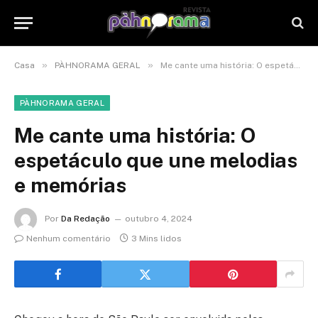
»
»
Casa
PÀHNORAMA GERAL
Me cante uma história: O espetáculo que une melodias e memórias
PÀHNORAMA GERAL
Me cante uma história: O
espetáculo que une melodias
e memórias
Por
Da Redação
outubro 4, 2024
Nenhum comentário
3 Mins lidos