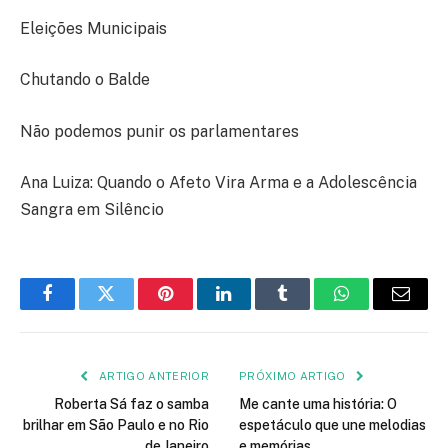
Eleições Municipais
Chutando o Balde
Não podemos punir os parlamentares
Ana Luiza: Quando o Afeto Vira Arma e a Adolescência
Sangra em Silêncio
Facebook
Twitter
Pinterest
LinkedIn
Tumblr
WhatsApp
E-
mail
ARTIGO ANTERIOR
PRÓXIMO ARTIGO
Roberta Sá faz o samba
Me cante uma história: O
brilhar em São Paulo e no Rio
espetáculo que une melodias
de Janeiro
e memórias