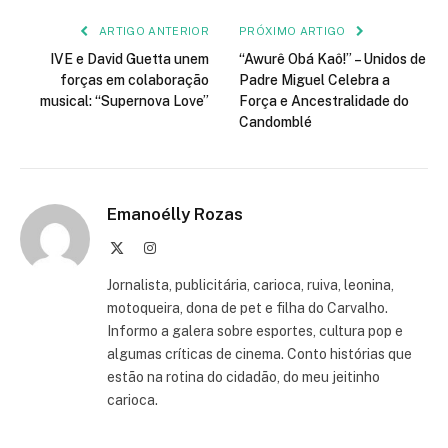
ARTIGO ANTERIOR
PRÓXIMO ARTIGO
IVE e David Guetta unem
“Awurê Obá Kaô!” – Unidos de
forças em colaboração
Padre Miguel Celebra a
musical: “Supernova Love”
Força e Ancestralidade do
Candomblé
Emanoélly Rozas
X
Instagram
(Twitter)
Jornalista, publicitária, carioca, ruiva, leonina,
motoqueira, dona de pet e filha do Carvalho.
Informo a galera sobre esportes, cultura pop e
algumas críticas de cinema. Conto histórias que
estão na rotina do cidadão, do meu jeitinho
carioca.