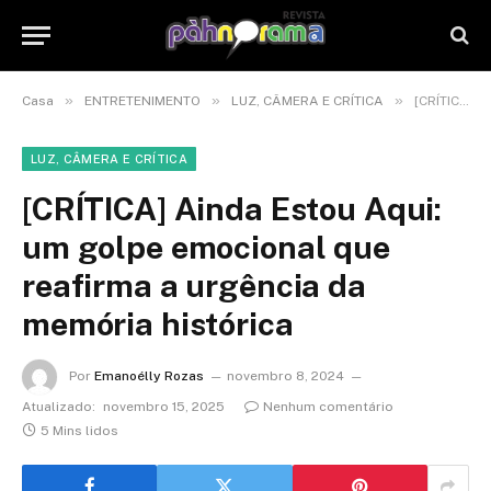
»
»
»
Casa
ENTRETENIMENTO
LUZ, CÂMERA E CRÍTICA
[CRÍTICA] Ainda Estou Aqui: um golpe emocional que reafirma a urgência da memória histórica
LUZ, CÂMERA E CRÍTICA
[CRÍTICA] Ainda Estou Aqui:
um golpe emocional que
reafirma a urgência da
memória histórica
Por
Emanoélly Rozas
novembro 8, 2024
Atualizado:
novembro 15, 2025
Nenhum comentário
5 Mins lidos