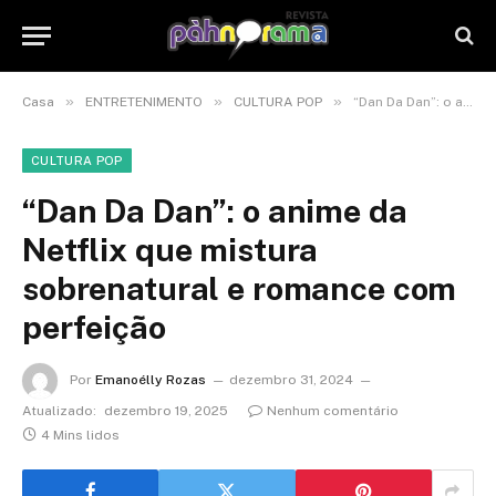
»
»
»
Casa
ENTRETENIMENTO
CULTURA POP
“Dan Da Dan”: o anime da Netflix que mistura sobrenatural e romance com perfeição
CULTURA POP
“Dan Da Dan”: o anime da
Netflix que mistura
sobrenatural e romance com
perfeição
Por
Emanoélly Rozas
dezembro 31, 2024
Atualizado:
dezembro 19, 2025
Nenhum comentário
4 Mins lidos