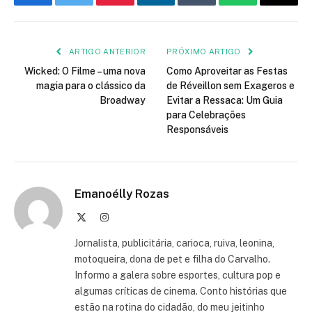
Facebook
Twitter
Pinterest
LinkedIn
Tumblr
WhatsApp
E-
mail
ARTIGO ANTERIOR
PRÓXIMO ARTIGO
Wicked: O Filme – uma nova
Como Aproveitar as Festas
magia para o clássico da
de Réveillon sem Exageros e
Broadway
Evitar a Ressaca: Um Guia
para Celebrações
Responsáveis
Emanoélly Rozas
X
Instagram
(Twitter)
Jornalista, publicitária, carioca, ruiva, leonina,
motoqueira, dona de pet e filha do Carvalho.
Informo a galera sobre esportes, cultura pop e
algumas críticas de cinema. Conto histórias que
estão na rotina do cidadão, do meu jeitinho