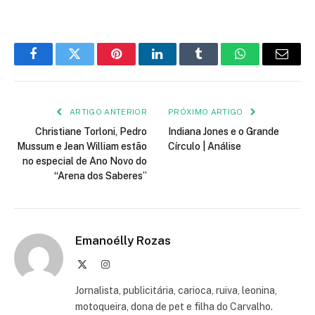
Facebook
Twitter
Pinterest
LinkedIn
Tumblr
WhatsApp
E-
mail
ARTIGO ANTERIOR
PRÓXIMO ARTIGO
Christiane Torloni, Pedro
Indiana Jones e o Grande
Mussum e Jean William estão
Círculo | Análise
no especial de Ano Novo do
“Arena dos Saberes”
Emanoélly Rozas
X
Instagram
(Twitter)
Jornalista, publicitária, carioca, ruiva, leonina,
motoqueira, dona de pet e filha do Carvalho.