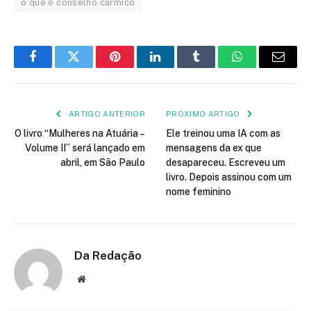
o que é conselho cármico
Facebook
Twitter
Pinterest
LinkedIn
Tumblr
WhatsApp
E-
mail
ARTIGO ANTERIOR
PRÓXIMO ARTIGO
O livro “Mulheres na Atuária –
Ele treinou uma IA com as
Volume II” será lançado em
mensagens da ex que
abril, em São Paulo
desapareceu. Escreveu um
livro. Depois assinou com um
nome feminino
Da Redação
Site