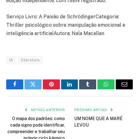
edição independente, com ISBN registrado.
Serviço Livro: A Paixão de SchrödingerCategoria:
Thriller psicológico sobre manipulação emocional e
inteligência artificialAutora: Nala Macallan
IA
literatura
Facebook
Twitter
Pinterest
LinkedIn
Tumblr
WhatsApp
E-
mail
ARTIGO ANTERIOR
PRÓXIMO ARTIGO
O mapa dos padrões: como
UM NOME QUE A MARÉ
cada signo pode identificar,
LEVOU
compreender e trabalhar seu
próprio ciclo kármico