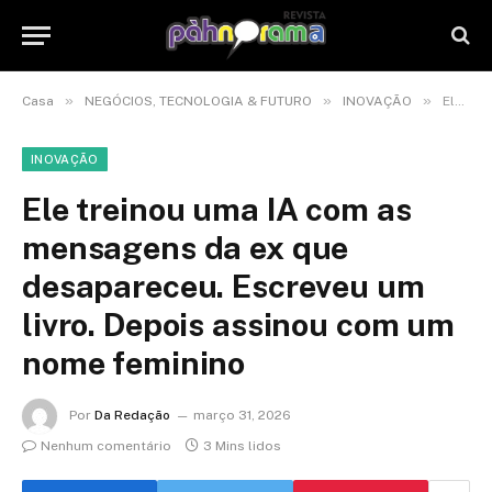
»
»
»
Casa
NEGÓCIOS, TECNOLOGIA & FUTURO
INOVAÇÃO
Ele treinou uma IA com as mensagens da ex que desapareceu. Escreveu um livro. Depois assinou com um nome feminino
INOVAÇÃO
Ele treinou uma IA com as
mensagens da ex que
desapareceu. Escreveu um
livro. Depois assinou com um
nome feminino
Por
Da Redação
março 31, 2026
Nenhum comentário
3 Mins lidos