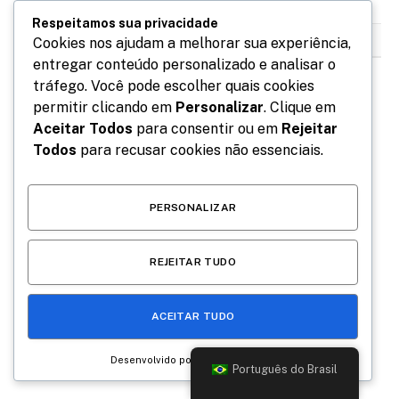
Respeitamos sua privacidade
RELACIONADOS
POSTS
Cookies nos ajudam a melhorar sua experiência,
entregar conteúdo personalizado e analisar o
tráfego. Você pode escolher quais cookies
permitir clicando em
Personalizar
. Clique em
Aceitar Todos
para consentir ou em
Rejeitar
Todos
para recusar cookies não essenciais.
PERSONALIZAR
REJEITAR TUDO
O Conselho Cármico: tradição esotérica e prática
ACEITAR TUDO
espiritual
março 30, 2026
Desenvolvido por
Português do Brasil