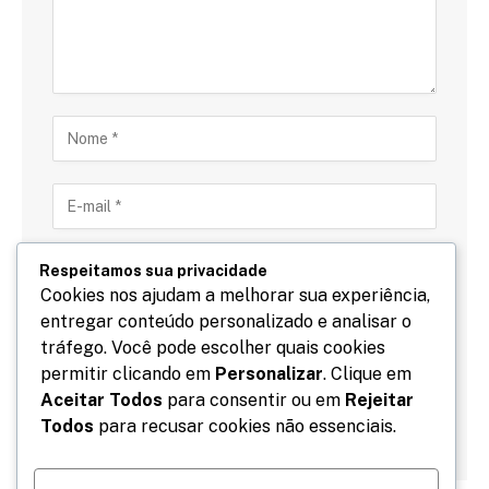
Respeitamos sua privacidade
Cookies nos ajudam a melhorar sua experiência,
entregar conteúdo personalizado e analisar o
Salve meu nome, email e site neste navegador para
tráfego. Você pode escolher quais cookies
a próxima vez que eu comentar.
permitir clicando em
Personalizar
. Clique em
Aceitar Todos
para consentir ou em
Rejeitar
Todos
para recusar cookies não essenciais.