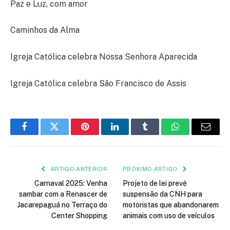
Paz e Luz, com amor
Caminhos da Alma
Igreja Católica celebra Nossa Senhora Aparecida
Igreja Católica celebra São Francisco de Assis
Facebook
Twitter
Pinterest
LinkedIn
Tumblr
WhatsApp
E-
mail
ARTIGO ANTERIOR
PRÓXIMO ARTIGO
Carnaval 2025: Venha
Projeto de lei prevê
sambar com a Renascer de
suspensão da CNH para
Jacarepaguá no Terraço do
motoristas que abandonarem
Center Shopping
animais com uso de veículos