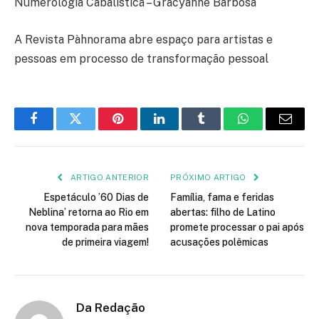
Numerologia Cabalística – Gracyanne Barbosa
A Revista Pàhnorama abre espaço para artistas e
pessoas em processo de transformação pessoal
Facebook
Twitter
Pinterest
LinkedIn
Tumblr
WhatsApp
E-
mail
ARTIGO ANTERIOR
PRÓXIMO ARTIGO
Espetáculo ’60 Dias de
Família, fama e feridas
Neblina’ retorna ao Rio em
abertas: filho de Latino
nova temporada para mães
promete processar o pai após
de primeira viagem!
acusações polêmicas
Da Redação