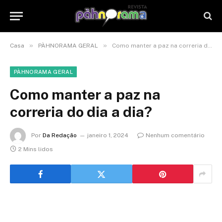
»
»
Casa
PÀHNORAMA GERAL
Como manter a paz na correria do dia a dia?
PÀHNORAMA GERAL
Como manter a paz na
correria do dia a dia?
Por
Da Redação
janeiro 1, 2024
Nenhum comentário
2 Mins lidos