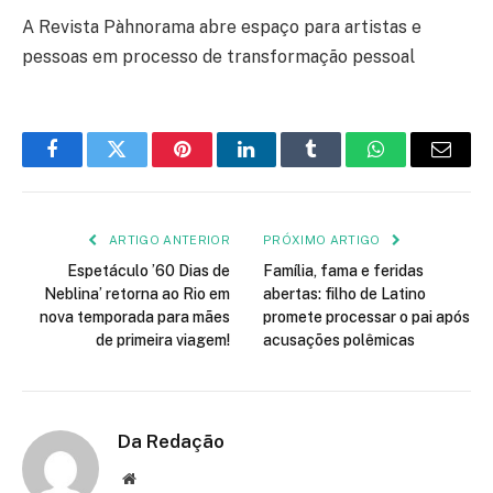
A Revista Pàhnorama abre espaço para artistas e
pessoas em processo de transformação pessoal
Facebook
Twitter
Pinterest
LinkedIn
Tumblr
WhatsApp
E-
mail
ARTIGO ANTERIOR
PRÓXIMO ARTIGO
Espetáculo ’60 Dias de
Família, fama e feridas
Neblina’ retorna ao Rio em
abertas: filho de Latino
nova temporada para mães
promete processar o pai após
de primeira viagem!
acusações polêmicas
Da Redação
Site