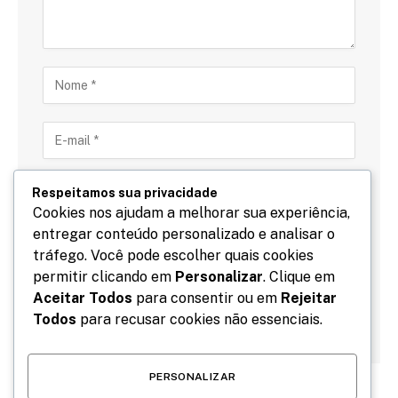
Respeitamos sua privacidade
Cookies nos ajudam a melhorar sua experiência,
entregar conteúdo personalizado e analisar o
Salve meu nome, email e site neste navegador para
tráfego. Você pode escolher quais cookies
a próxima vez que eu comentar.
permitir clicando em
Personalizar
. Clique em
Aceitar Todos
para consentir ou em
Rejeitar
Todos
para recusar cookies não essenciais.
PERSONALIZAR