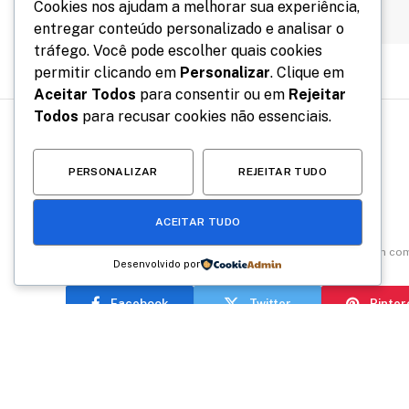
Cookies nos ajudam a melhorar sua experiência,
entregar conteúdo personalizado e analisar o
tráfego. Você pode escolher quais cookies
permitir clicando em
Personalizar
. Clique em
Aceitar Todos
para consentir ou em
Rejeitar
Todos
para recusar cookies não essenciais.
PÀHNORAMA GERAL
PERSONALIZAR
REJEITAR TUDO
Nascidos no dia 3
ACEITAR TUDO
Por
Da Redação
dezembro 31, 2023
Nenhum com
Desenvolvido por
Facebook
Twitter
Pinter