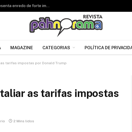
Renascer de Jacarepaguá celebra 34 anos e apresenta enredo de forte impacto para o Carnaval 2027
A
MAGAZINE
CATEGORIAS
POLÍTICA DE PRIVACID
r as tarifas impostas por Donald Trump
aliar as tarifas impostas
rio
2 Mins lidos