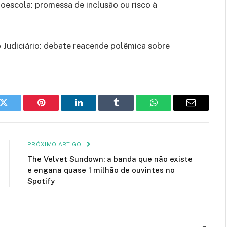
toescola: promessa de inclusão ou risco à
 Judiciário: debate reacende polêmica sobre
k
Twitter
Pinterest
LinkedIn
Tumblr
WhatsApp
E-
mail
PRÓXIMO ARTIGO
The Velvet Sundown: a banda que não existe
e engana quase 1 milhão de ouvintes no
Spotify