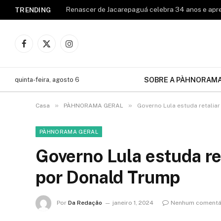
TRENDING
Facebook
X
Instagram
(Twitter)
SOBRE A PÀHNORAM
quinta-feira, agosto 6
»
»
Casa
PÀHNORAMA GERAL
Governo Lula estuda retalia
PÀHNORAMA GERAL
Governo Lula estuda ret
por Donald Trump
Por
Da Redação
janeiro 1, 2024
Nenhum comentá