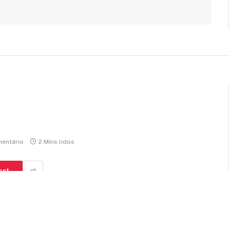
entário
2 Mins lidos
est