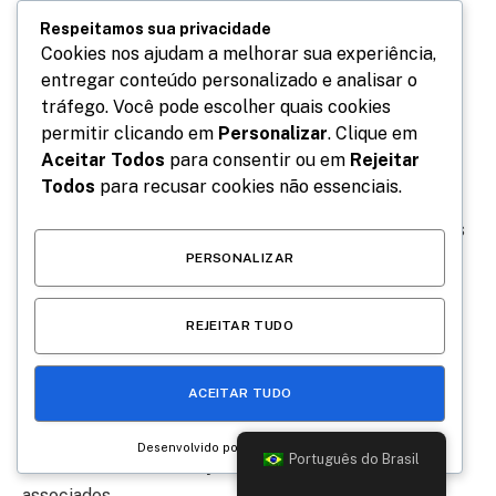
testemunharam o sucesso do espetáculo no Teatro
Respeitamos sua privacidade
Gláucio Gil.
Cookies nos ajudam a melhorar sua experiência,
entregar conteúdo personalizado e analisar o
tráfego. Você pode escolher quais cookies
Juliana Didone, conectada com a narrativa após se
permitir clicando em
Personalizar
. Clique em
tornar mãe, encontrou no livro de Rafaela Carvalho a
Aceitar Todos
para consentir ou em
Rejeitar
inspiração para retratar os desafios e a beleza da
Todos
para recusar cookies não essenciais.
jornada da maternidade. ’60 Dias de Neblina’, um
sucesso literário com mais de 200 mil cópias vendidas
e traduzido para diversos idiomas, mergulha nas
PERSONALIZAR
experiências desconhecidas da maternidade, desde os
desafios cotidianos até as inúmeras alegrias do amor
REJEITAR TUDO
incondicional entre mãe e filho.
ACEITAR TUDO
Este espetáculo é uma realização da Juliana Didone
Produções e WB Produções, com Bruna Dornellas,
Desenvolvido por
Português do Brasil
Juliana Didone e Wesley Telles como produtores
associados.