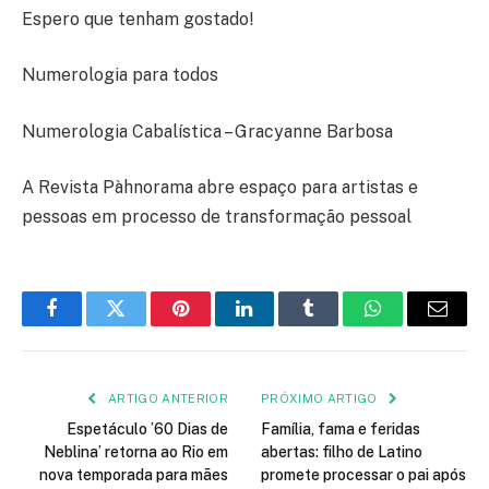
Espero que tenham gostado!
Numerologia para todos
Numerologia Cabalística – Gracyanne Barbosa
A Revista Pàhnorama abre espaço para artistas e
pessoas em processo de transformação pessoal
Facebook
Twitter
Pinterest
LinkedIn
Tumblr
WhatsApp
E-
mail
ARTIGO ANTERIOR
PRÓXIMO ARTIGO
Espetáculo ’60 Dias de
Família, fama e feridas
Neblina’ retorna ao Rio em
abertas: filho de Latino
nova temporada para mães
promete processar o pai após