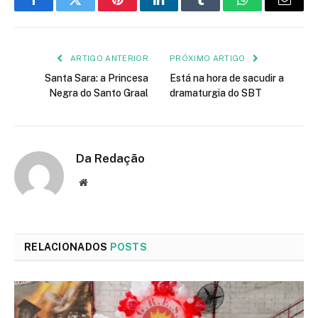
Facebook
Twitter
Pinterest
LinkedIn
Tumblr
WhatsApp
E-
mail
ARTIGO ANTERIOR
PRÓXIMO ARTIGO
Santa Sara: a Princesa
Está na hora de sacudir a
Negra do Santo Graal
dramaturgia do SBT
Da Redação
Site
RELACIONADOS
POSTS