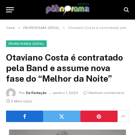
»
»
Casa
PÀHNORAMA GERAL
Otaviano Costa é contratado pela Band e assume nova fase do “Melhor da Noite”
PÀHNORAMA GERAL
Otaviano Costa é contratado
pela Band e assume nova
fase do “Melhor da Noite”
Por
Da Redação
janeiro 1, 2024
Nenhum comentário
2 Mins lidos