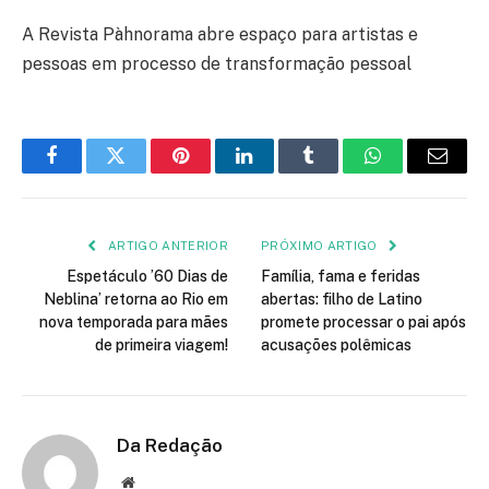
A Revista Pàhnorama abre espaço para artistas e
pessoas em processo de transformação pessoal
Facebook
Twitter
Pinterest
LinkedIn
Tumblr
WhatsApp
E-
mail
ARTIGO ANTERIOR
PRÓXIMO ARTIGO
Espetáculo ’60 Dias de
Família, fama e feridas
Neblina’ retorna ao Rio em
abertas: filho de Latino
nova temporada para mães
promete processar o pai após
de primeira viagem!
acusações polêmicas
Da Redação
Site