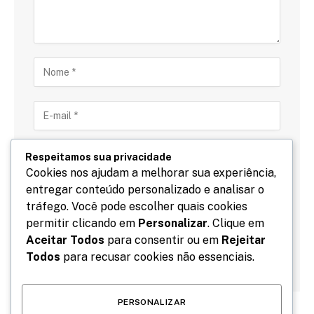
Respeitamos sua privacidade
Cookies nos ajudam a melhorar sua experiência,
entregar conteúdo personalizado e analisar o
Salve meu nome, email e site neste navegador para
tráfego. Você pode escolher quais cookies
a próxima vez que eu comentar.
permitir clicando em
Personalizar
. Clique em
Aceitar Todos
para consentir ou em
Rejeitar
Todos
para recusar cookies não essenciais.
PERSONALIZAR