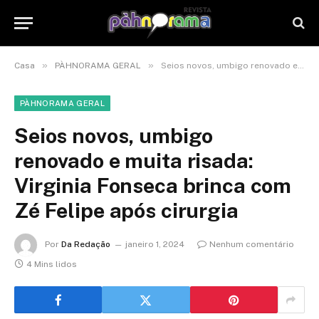
»
»
Casa
PÀHNORAMA GERAL
Seios novos, umbigo renovado e muita risada: Virginia Fonseca brinca com Zé Felipe após cirurgia
PÀHNORAMA GERAL
Seios novos, umbigo
renovado e muita risada:
Virginia Fonseca brinca com
Zé Felipe após cirurgia
Por
Da Redação
janeiro 1, 2024
Nenhum comentário
4 Mins lidos