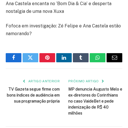
Ana Castela encanta no ‘Bom Dia & Cia’ e desperta
nostalgia de uma nova Xuxa
Fofoca em investigação: Zé Felipe e Ana Castela estão
namorando?
Facebook
Twitter
Pinterest
LinkedIn
Tumblr
WhatsApp
E-
mail
ARTIGO ANTERIOR
PRÓXIMO ARTIGO
TV Gazeta segue firme com
MP denuncia Augusto Melo e
bons índices de audiência em
ex-diretores do Corinthians
sua programação própria
no caso VaideBet e pede
indenização de R$ 40
milhões