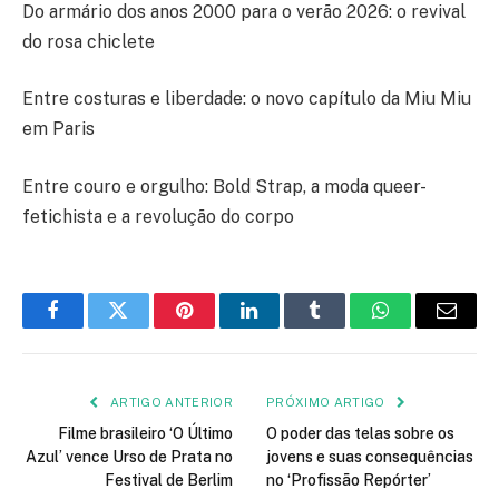
Do armário dos anos 2000 para o verão 2026: o revival
do rosa chiclete
Entre costuras e liberdade: o novo capítulo da Miu Miu
em Paris
Entre couro e orgulho: Bold Strap, a moda queer-
fetichista e a revolução do corpo
Facebook
Twitter
Pinterest
LinkedIn
Tumblr
WhatsApp
E-
mail
ARTIGO ANTERIOR
PRÓXIMO ARTIGO
Filme brasileiro ‘O Último
O poder das telas sobre os
Azul’ vence Urso de Prata no
jovens e suas consequências
Festival de Berlim
no ‘Profissão Repórter’