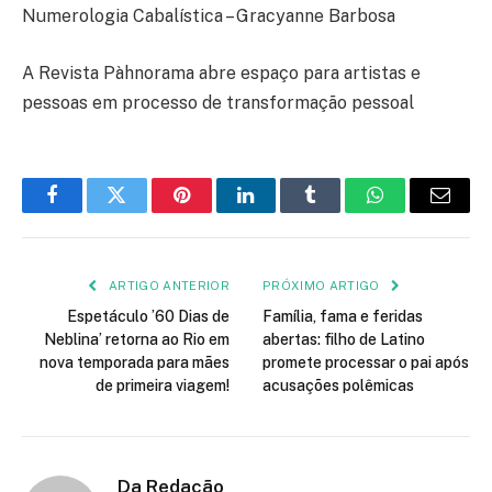
Numerologia Cabalística – Gracyanne Barbosa
A Revista Pàhnorama abre espaço para artistas e
pessoas em processo de transformação pessoal
Facebook
Twitter
Pinterest
LinkedIn
Tumblr
WhatsApp
E-
mail
ARTIGO ANTERIOR
PRÓXIMO ARTIGO
Espetáculo ’60 Dias de
Família, fama e feridas
Neblina’ retorna ao Rio em
abertas: filho de Latino
nova temporada para mães
promete processar o pai após
de primeira viagem!
acusações polêmicas
Da Redação