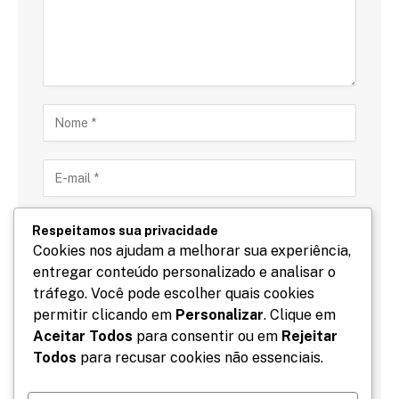
Respeitamos sua privacidade
Cookies nos ajudam a melhorar sua experiência,
entregar conteúdo personalizado e analisar o
Salve meu nome, email e site neste navegador para
tráfego. Você pode escolher quais cookies
a próxima vez que eu comentar.
permitir clicando em
Personalizar
. Clique em
Aceitar Todos
para consentir ou em
Rejeitar
Todos
para recusar cookies não essenciais.