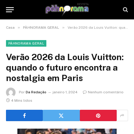
»
»
Casa
PÀHNORAMA GERAL
Verão 2026 da Louis Vuitton: quando o futuro encontra a nostalgia em Paris
PÀHNORAMA GERAL
Verão 2026 da Louis Vuitton:
quando o futuro encontra a
nostalgia em Paris
Por
Da Redação
janeiro 1, 2024
Nenhum comentário
4 Mins lidos