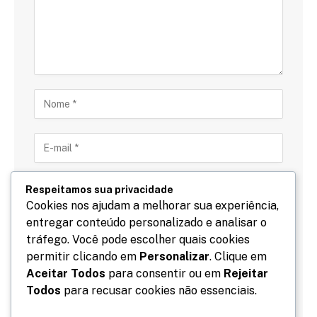
Respeitamos sua privacidade
Cookies nos ajudam a melhorar sua experiência,
entregar conteúdo personalizado e analisar o
Salve meu nome, email e site neste navegador para
tráfego. Você pode escolher quais cookies
a próxima vez que eu comentar.
permitir clicando em
Personalizar
. Clique em
Aceitar Todos
para consentir ou em
Rejeitar
Todos
para recusar cookies não essenciais.