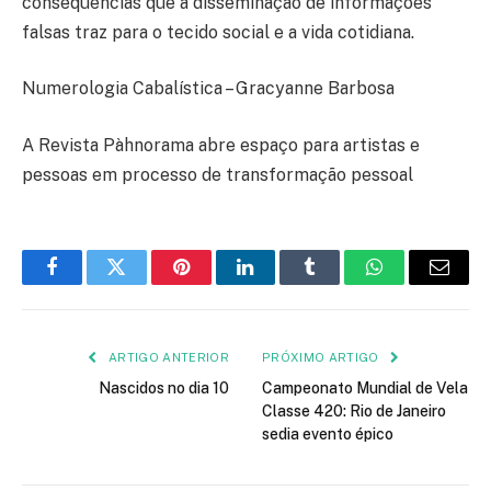
consequências que a disseminação de informações
falsas traz para o tecido social e a vida cotidiana.
Numerologia Cabalística – Gracyanne Barbosa
A Revista Pàhnorama abre espaço para artistas e
pessoas em processo de transformação pessoal
Facebook
Twitter
Pinterest
LinkedIn
Tumblr
WhatsApp
E-
mail
ARTIGO ANTERIOR
PRÓXIMO ARTIGO
Nascidos no dia 10
Campeonato Mundial de Vela
Classe 420: Rio de Janeiro
sedia evento épico