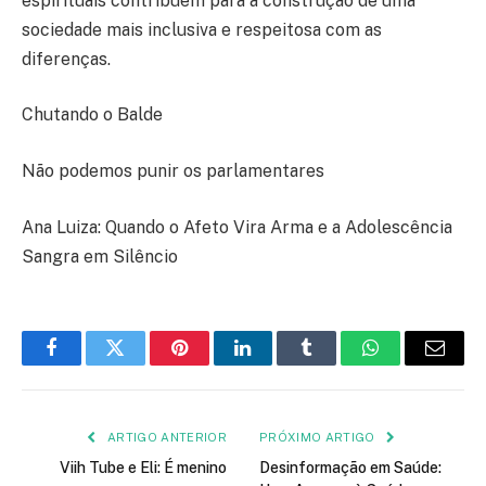
espirituais contribuem para a construção de uma
sociedade mais inclusiva e respeitosa com as
diferenças.
Chutando o Balde
Não podemos punir os parlamentares
Ana Luiza: Quando o Afeto Vira Arma e a Adolescência
Sangra em Silêncio
Facebook
Twitter
Pinterest
LinkedIn
Tumblr
WhatsApp
E-
mail
ARTIGO ANTERIOR
PRÓXIMO ARTIGO
Viih Tube e Eli: É menino
Desinformação em Saúde: