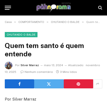
»
»
»
Casa
COMPORTAMENTO
CHUTANDO O BALDE
Quem tem santo é quem entende
CHUTANDO O BALDE
Quem tem santo é quem
entende
Por
Silver Marraz
maio 13, 2024
Atualizado:
novembro
13, 2025
Nenhum comentário
3 Mins lidos
Por Silver Marraz