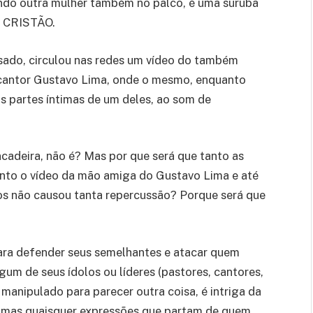
ando outra mulher também no palco, é uma suruba
mo CRISTÃO.
sado, circulou nas redes um vídeo do também
o cantor Gustavo Lima, onde o mesmo, enquanto
 partes íntimas de um deles, ao som de
ncadeira, não é? Mas por que será que tanto as
nto o vídeo da mão amiga do Gustavo Lima e até
hos não causou tanta repercussão? Porque será que
para defender seus semelhantes e atacar quem
gum de seus ídolos ou líderes (pastores, cantores,
i manipulado para parecer outra coisa, é intriga da
r, mas quaisquer expressões que partam de quem