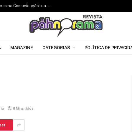
Noite de autógrafos marca lançamento de “Mulheres na Comunicação” na Barra da Tijuca, RJ
A
MAGAZINE
CATEGORIAS
POLÍTICA DE PRIVACID
io
11 Mins lidos
est