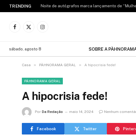
TRENDING
Facebook
X
Instagram
(Twitter)
SOBRE A PÀHNORAM
sábado, agosto 8
»
»
Casa
PÀHNORAMA GERAL
A hipocrisia fede!
PÀHNORAMA GERAL
A hipocrisia fede!
Por
Da Redação
maio 14, 2024
Nenhum comentár
Facebook
Twitter
Pinter