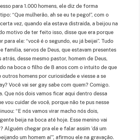
esso para 1.000 homens, ele diz de forma
 tipo: “Que mulherão, ah se eu te pego!”, com o
certa vez, quando ela estava distraída, a beijou na
o motivo de ter feito isso, disse que era porque
 para ele: “você é o segundo, eu já beijei”. Tudo
e família, servos de Deus, que estavam presentes
s atrás, desse mesmo pastor, homem de Deus,
do na boca o filho de 8 anos com o intuito de que
de outros homens por curiosidade e viesse a se
 gay? Você vai ser gay sabe com quem? Comigo.
. Que nós dois vamos ficar aqui dentro dessa
ue vou cuidar de você, porque não te pus nesse
inuou: “E nós vamos virar macho nós dois,
 gente beija na boca até hoje. Esse menino vai
u? Alguém chegar pra ele e falar assim ‘dá um
tô beijando um homem aí’”, afirmou ele na gravação.