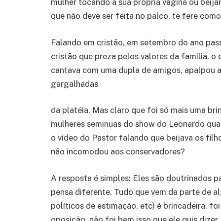
mulher tocando a sua própria vagina ou beij
que não deve ser feita no palco, te fere co
Falando em cristão, em setembro do ano pas
cristão que preza pelos valores da família, 
cantava com uma dupla de amigos, apalpou as
gargalhadas
da platéia. Mas claro que foi só mais uma bri
mulheres seminuas do show do Leonardo qua
o vídeo do Pastor falando que beijava os fil
não incomodou aos conservadores?
A resposta é simples: Eles são doutrinados 
pensa diferente. Tudo que vem da parte de al
políticos de estimação, etc) é brincadeira, fo
oposição, não foi bem isso que ele quis dize