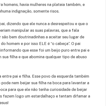
a homens, havia mulheres na plateia também, e
enhuma indignação, somente risos.
pai, dizendo que ele nunca a desrespeitou e que o
eriam manipular as suas palavras, que a fala
r são bem doutrinadinhas a aceitar seu lugar de
la do homem e por isso ELE é “o cabeça”. O pai
informando que esse foi um beijo puro entre pai e
m sua filha e que abomina qualquer tipo de abuso
a entre pai e filha. Esse povo da esquerda também
pode nem beijar sua filha na boca para levantar a
boca para que ele não tenha curiosidade de beijar
es fazem logo um estardalhaço e tentam difamar a
esus!