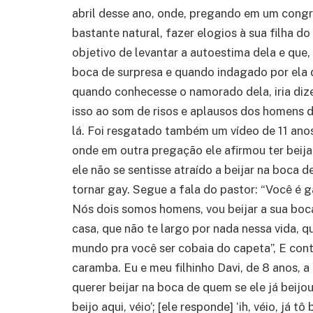
abril desse ano, onde, pregando em um congr
bastante natural, fazer elogios à sua filha do
objetivo de levantar a autoestima dela e que, 
boca de surpresa e quando indagado por ela d
quando conhecesse o namorado dela, iria dizer
isso ao som de risos e aplausos dos homens d
lá. Foi resgatado também um vídeo de 11 ano
onde em outra pregação ele afirmou ter beija
ele não se sentisse atraído a beijar na boca 
tornar gay. Segue a fala do pastor: “Você é
Nós dois somos homens, vou beijar a sua boca
casa, que não te largo por nada nessa vida, q
mundo pra você ser cobaia do capeta”, E cont
caramba. Eu e meu filhinho Davi, de 8 anos, a
querer beijar na boca de quem se ele já beijo
beijo aqui, véio’; [ele responde] ‘ih, véio, já 