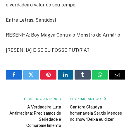
o verdadeiro valor do seu tempo.
Entre Letras, Sentidos!
RESENHA: Boy Magya Contra o Monstro do Armário
[RESENHA] E SE EU FOSSE PUT(R)A?
Facebook
Twitter
Pinterest
LinkedIn
Tumblr
WhatsApp
E-
mail
ARTIGO ANTERIOR
PRÓXIMO ARTIGO
A Verdadeira Luta
Cantora Claudya
Antirracista: Precisamos de
homenageia Sérgio Mendes
Seriedade e
no show ‘Deixa eu dizer’
Comprometimento