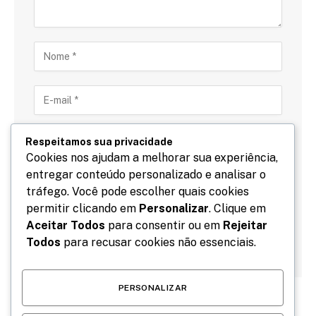
Respeitamos sua privacidade
Cookies nos ajudam a melhorar sua experiência,
entregar conteúdo personalizado e analisar o
Salve meu nome, email e site neste navegador para
tráfego. Você pode escolher quais cookies
a próxima vez que eu comentar.
permitir clicando em
Personalizar
. Clique em
Aceitar Todos
para consentir ou em
Rejeitar
Todos
para recusar cookies não essenciais.
PERSONALIZAR