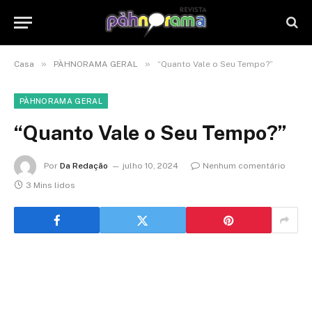
»
»
Casa
PÀHNORAMA GERAL
“Quanto Vale o Seu Tempo?”
PÀHNORAMA GERAL
“Quanto Vale o Seu Tempo?”
Por
Da Redação
julho 10, 2024
Nenhum comentário
3 Mins lidos