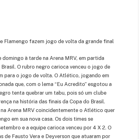
 e Flamengo fazem jogo de volta da grande final
te domingo à tarde na Arena MRV, em partida
 Brasil. O rubro negro carioca venceu o jogo de
m para o jogo de volta. O Atlético, jogando em
xonada que, com o lema “Eu Acredito” esgotou a
negro tenta quebrar um tabu, pois só um clube
nça na história das finais da Copa do Brasil.
o na Arena MRV coincidentemente o Atlético quer
mengo em sua nova casa. Os dois times se
etembro e a equipe carioca venceu por 4 X 2. O
as de Fausto Vera e Deyverson que atuaram por