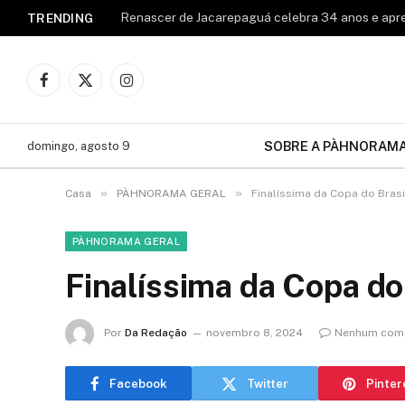
TRENDING
Facebook
X
Instagram
(Twitter)
SOBRE A PÀHNORAM
domingo, agosto 9
»
»
Casa
PÀHNORAMA GERAL
Finalíssima da Copa do Brasi
PÀHNORAMA GERAL
Finalíssima da Copa do
Por
Da Redação
novembro 8, 2024
Nenhum come
Facebook
Twitter
Pinter