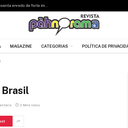
Renascer de Jacarepaguá celebra 34 anos e apresenta enredo de forte impacto para o Carnaval 2027
A
MAGAZINE
CATEGORIAS
POLÍTICA DE PRIVACID
l
 Brasil
ntário
2 Mins lidos
est