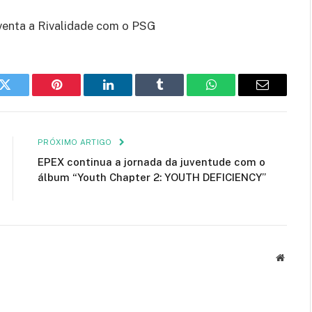
venta a Rivalidade com o PSG
k
Twitter
Pinterest
LinkedIn
Tumblr
WhatsApp
E-
mail
PRÓXIMO ARTIGO
EPEX continua a jornada da juventude com o
álbum “Youth Chapter 2: YOUTH DEFICIENCY”
Site