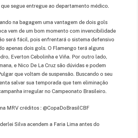
, que segue entregue ao departamento médico.
egando na bagagem uma vantagem de dois gols
arioca vem de um bom momento com invencibilidade
ão será fácil, pois enfrentará o sistema defensivo
do apenas dois gols. O Flamengo terá alguns
dro, Everton Cebolinha e Viña. Por outro lado,
emana, e Nico De La Cruz são dúvidas e podem
 Pulgar que voltam de suspensão. Buscando o seu
tenta salvar sua temporada que tem eliminação
campanha irregular no Campeonato Brasileiro.
ena MRV créditos : @CopaDoBrasilCBF
derlei Silva acendem a Faria Lima antes do