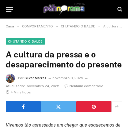
»
»
»
Casa
COMPORTAMENTO
CHUTANDO O BALDE
A cultura da pressa e o desaparecimento do presente
CHUTANDO O BALDE
A cultura da pressa e o
desaparecimento do presente
Por
Silver Marraz
novembro 8, 2025
Atualizado:
novembro 24, 2025
Nenhum comentário
4 Mins lidos
Vivemos tão apressados em chegar que esquecemos de