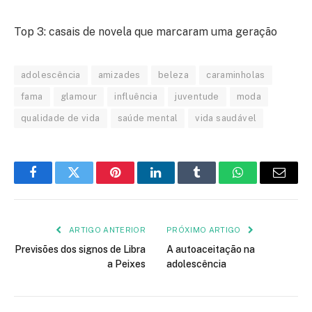
Top 3: casais de novela que marcaram uma geração
adolescência
amizades
beleza
caraminholas
fama
glamour
influência
juventude
moda
qualidade de vida
saúde mental
vida saudável
Facebook
Twitter
Pinterest
LinkedIn
Tumblr
WhatsApp
E-
mail
ARTIGO ANTERIOR
PRÓXIMO ARTIGO
Previsões dos signos de Libra
A autoaceitação na
a Peixes
adolescência