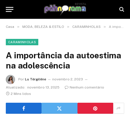
»
»
»
Casa
MODA, BELEZA & ESTILO
CARAMINHOLAS
A importância da autoestima na adolescência
CARAMINHOLAS
A importância da autoestima
na adolescência
Por
Lu Térgilêne
novembro 2, 2023
Atualizado:
novembro 13, 2025
Nenhum comentário
2 Mins lidos