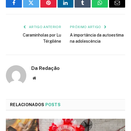
Facebook
Twitter
Pinterest
LinkedIn
Tumblr
WhatsApp
E-
mail
ARTIGO ANTERIOR
PRÓXIMO ARTIGO
Caraminholas por Lu
A importância da autoestima
Térgilêne
na adolescência
Da Redação
Site
RELACIONADOS
POSTS