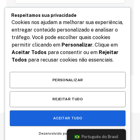
Respeitamos sua privacidade
Cookies nos ajudam a melhorar sua experiência,
entregar conteúdo personalizado e analisar o
Salve meu nome, email e site neste navegador para
tráfego. Você pode escolher quais cookies
a próxima vez que eu comentar.
permitir clicando em
Personalizar
. Clique em
Aceitar Todos
para consentir ou em
Rejeitar
Todos
para recusar cookies não essenciais.
PERSONALIZAR
REJEITAR TUDO
ACEITAR TUDO
Desenvolvido por
Português do Brasil