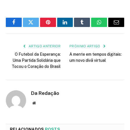
Facebook
Twitter
Pinterest
LinkedIn
Tumblr
WhatsApp
E-
mail
ARTIGO ANTERIOR
PRÓXIMO ARTIGO
O Futebol da Esperança:
A mente em tempos digitais:
Uma Partida Solidária que
um novo divã virtual
Tocou o Coração do Brasil
Da Redação
Site
RELACIONADOS
POSTS