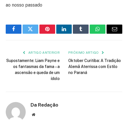
ao nosso passado
Facebook
Twitter
Pinterest
LinkedIn
Tumblr
WhatsApp
E-
mail
ARTIGO ANTERIOR
PRÓXIMO ARTIGO
Supostamente: Liam Payne e
Oktober Curitiba: A Tradição
os fantasmas da fama – a
Alemã Aterrissa com Estilo
ascensão e queda de um
no Paraná
ídolo
Da Redação
Site