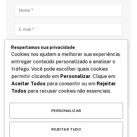
Respeitamos sua privacidade
Cookies nos ajudam a melhorar sua experiência,
entregar conteúdo personalizado e analisar o
Salve meu nome, email e site neste navegador para
tráfego. Você pode escolher quais cookies
a próxima vez que eu comentar.
permitir clicando em
Personalizar
. Clique em
Aceitar Todos
para consentir ou em
Rejeitar
Todos
para recusar cookies não essenciais.
PERSONALIZAR
REJEITAR TUDO