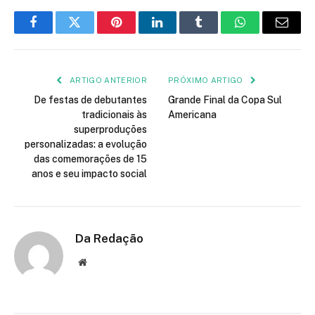
Facebook
Twitter
Pinterest
LinkedIn
Tumblr
WhatsApp
E-
mail
ARTIGO ANTERIOR
PRÓXIMO ARTIGO
De festas de debutantes
Grande Final da Copa Sul
tradicionais às
Americana
superproduções
personalizadas: a evolução
das comemorações de 15
anos e seu impacto social
Da Redação
Site