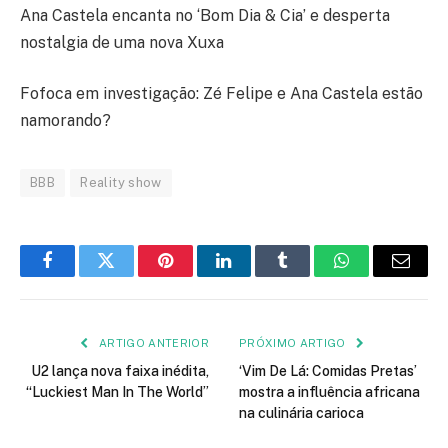
Ana Castela encanta no ‘Bom Dia & Cia’ e desperta
nostalgia de uma nova Xuxa
Fofoca em investigação: Zé Felipe e Ana Castela estão
namorando?
BBB
Reality show
Facebook
Twitter
Pinterest
LinkedIn
Tumblr
WhatsApp
E-
mail
ARTIGO ANTERIOR
PRÓXIMO ARTIGO
U2 lança nova faixa inédita,
‘Vim De Lá: Comidas Pretas’
“Luckiest Man In The World”
mostra a influência africana
na culinária carioca