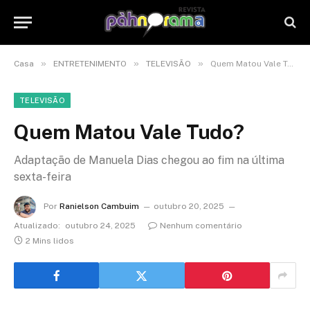
»
»
»
Casa
ENTRETENIMENTO
TELEVISÃO
Quem Matou Vale Tudo?
TELEVISÃO
Quem Matou Vale Tudo?
Adaptação de Manuela Dias chegou ao fim na última
sexta-feira
Por
Ranielson Cambuim
outubro 20, 2025
Atualizado:
outubro 24, 2025
Nenhum comentário
2 Mins lidos