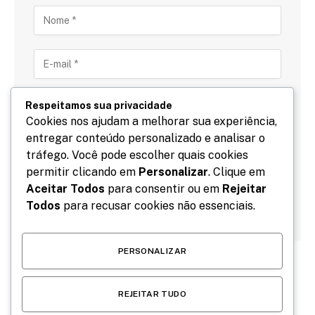
Respeitamos sua privacidade
Cookies nos ajudam a melhorar sua experiência,
entregar conteúdo personalizado e analisar o
Salve meu nome, email e site neste navegador para
tráfego. Você pode escolher quais cookies
a próxima vez que eu comentar.
permitir clicando em
Personalizar
. Clique em
Aceitar Todos
para consentir ou em
Rejeitar
Todos
para recusar cookies não essenciais.
PERSONALIZAR
REJEITAR TUDO