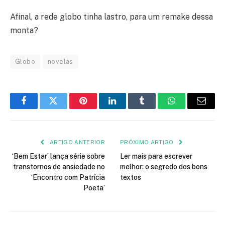
Afinal, a rede globo tinha lastro, para um remake dessa
monta?
Globo
novelas
Facebook
Twitter
Pinterest
LinkedIn
Tumblr
WhatsApp
E-
mail
ARTIGO ANTERIOR
PRÓXIMO ARTIGO
‘Bem Estar’ lança série sobre
Ler mais para escrever
transtornos de ansiedade no
melhor: o segredo dos bons
‘Encontro com Patrícia
textos
Poeta’