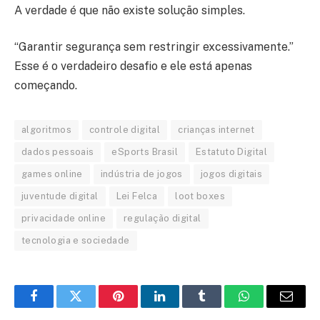
A verdade é que não existe solução simples.
“Garantir segurança sem restringir excessivamente.”
Esse é o verdadeiro desafio e ele está apenas
começando.
algoritmos
controle digital
crianças internet
dados pessoais
eSports Brasil
Estatuto Digital
games online
indústria de jogos
jogos digitais
juventude digital
Lei Felca
loot boxes
privacidade online
regulação digital
tecnologia e sociedade
Facebook
Twitter
Pinterest
LinkedIn
Tumblr
WhatsApp
E-