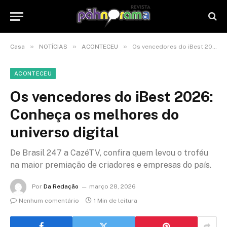
»
»
»
Casa
NOTÍCIAS
ACONTECEU
Os vencedores do iBest 2026: Conheça os melhores do universo digital
ACONTECEU
Os vencedores do iBest 2026:
Conheça os melhores do
universo digital
De Brasil 247 a CazéTV, confira quem levou o troféu
na maior premiação de criadores e empresas do país.
Por
Da Redação
março 28, 2026
Nenhum comentário
1 Min de leitura