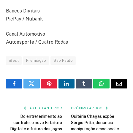
Bancos Digitais
PicPay / Nubank
Canal Automotivo
Autoesporte / Quatro Rodas
iBest
Premiação
São Paulo
Facebook
Twitter
Pinterest
LinkedIn
Tumblr
WhatsApp
E-
mail
ARTIGO ANTERIOR
PRÓXIMO ARTIGO
Do entretenimento ao
Quitéria Chagas expõe
controle: o novo Estatuto
Sérgio Pitta, denuncia
Digital e o futuro dos jogos
manipulação emocional e