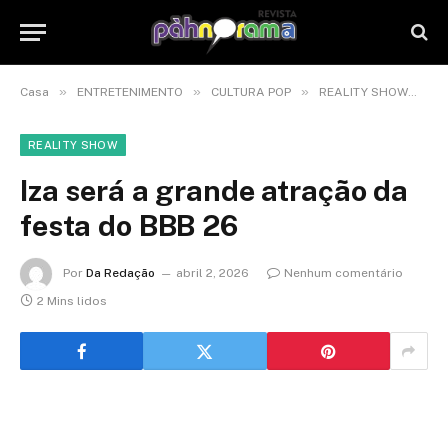
»
»
»
»
Casa
ENTRETENIMENTO
CULTURA POP
REALITY SHOW
I
REALITY SHOW
Iza será a grande atração da
festa do BBB 26
Por
Da Redação
abril 2, 2026
Nenhum comentário
2 Mins lidos