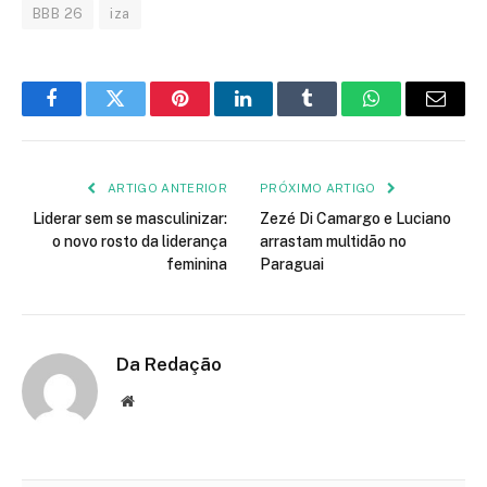
BBB 26
iza
Facebook
Twitter
Pinterest
LinkedIn
Tumblr
WhatsApp
E-
mail
ARTIGO ANTERIOR
PRÓXIMO ARTIGO
Liderar sem se masculinizar:
Zezé Di Camargo e Luciano
o novo rosto da liderança
arrastam multidão no
feminina
Paraguai
Da Redação
Site