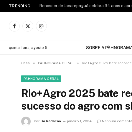
TRENDING
Facebook
X
Instagram
(Twitter)
SOBRE A PÀHNORAM
quinta-feira, agosto 6
»
»
Casa
PÀHNORAMA GERAL
Rio+Agro 2025 bate recorde
PÀHNORAMA GERAL
Rio+Agro 2025 bate re
sucesso do agro com s
Por
Da Redação
janeiro 1, 2024
Nenhum comentá