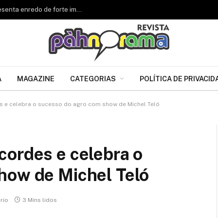
Renascer de Jacarepaguá celebra 34 anos e apresenta enredo de forte impacto para o Carnaval 2027
A
MAGAZINE
CATEGORIAS
POLÍTICA DE PRIVACID
s e celebra o sucesso do agro com show de Michel Teló
cordes e celebra o
how de Michel Teló
rio
3 Mins lidos