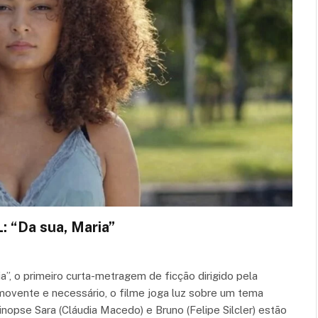
“Da sua, Maria”
ia”, o primeiro curta-metragem de ficção dirigido pela
movente e necessário, o filme joga luz sobre um tema
nopse Sara (Cláudia Macedo) e Bruno (Felipe Silcler) estão