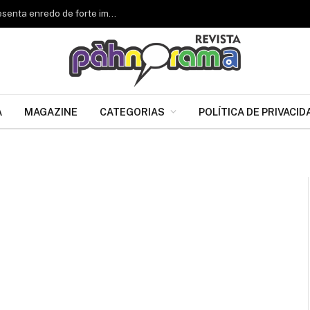
Renascer de Jacarepaguá celebra 34 anos e apresenta enredo de forte impacto para o Carnaval 2027
A
MAGAZINE
CATEGORIAS
POLÍTICA DE PRIVACID