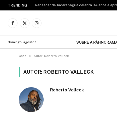
TRENDING
Facebook
X
Instagram
(Twitter)
SOBRE A PÀHNORAM
domingo, agosto 9
»
Casa
Autor: Roberto Valleck
AUTOR:
ROBERTO VALLECK
Roberto Valleck